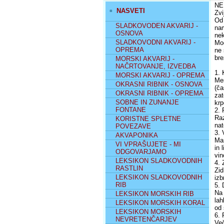
NE
NASVETI
Zvi
Od 
SLADKOVODEN AKVARIJ -
nam
OSNOVA
nek
SLADKOVODNI AKVARIJ -
Mod
OPREMA
ne 
br
MORSKI AKVARIJ -
NAČRTOVANJE, IZVEDBA
1. 
MORSKI AKVARIJ - OPREMA
Mes
OKRASNI RIBNIK - OSNOVA
(ča
OKRASNI RIBNIK - OPREMA
zat
SOBNE IN ZUNANJE
krp
FONTANE
2. 
Raz
KORISTNE SPLETNE
nat
POVEZAVE
3. 
AKVAPONIKA
Mar
VI VPRAŠUJETE - MI
in 
ODGOVARJAMO
vin
LEKSIKON SLADKOVODNIH
4. 
RASTLIN
Zid
LEKSIKON SLADKOVODNIH
izb
RIB
5. 
Na 
LEKSIKON MORSKIH RIB
lah
LEKSIKON MORSKIH KORAL
od 
LEKSIKON MORSKIH
6. 
NEVRETENČARJEV
Več