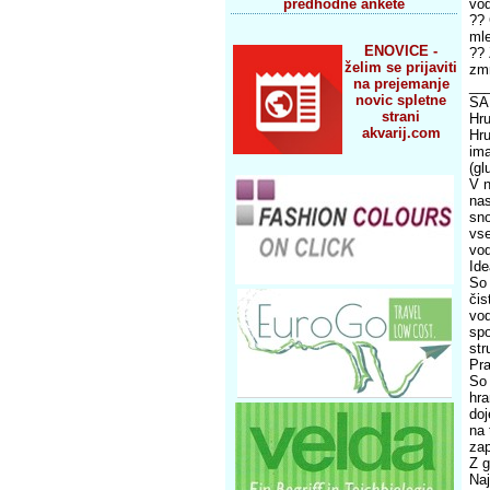
predhodne ankete
vod
?? 
ml
ENOVICE -
?? 
želim se prijaviti
zmr
na prejemanje
__
novic spletne
SA
strani
Hru
akvarij.com
Hru
ima
(gl
V n
nas
sno
vse
vod
Ide
So 
čis
vod
spo
str
Pra
So 
hra
doj
na 
zap
Z g
Naj