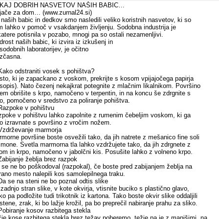
KAJ DOBRIH NASVETOV NAŠIH BABIC…
jače za dom… (www.zurnal24.si)
naših babic in dedkov smo nasledili veliko koristnih nasvetov, ki so
 lahko v pomoč v vsakdanjem življenju. Sodobna industrija je
atere potisnila v pozabo, mnogi pa so ostali nezamenljivi.
rost naših babic, ki izvira iz izkušenj in
sodobnih laboratorijev, je očitno
ezčasna.
Kako odstraniti vosek s pohištva?
to, ki je zapackano z voskom, prekrijte s kosom vpijajočega papirja
sopis). Nato čezenj nekajkrat potegnite z mlačnim likalnikom. Površino
em obrišite s krpo, namočeno v terpentin, in na koncu še zdrgnite s
o, pomočeno v sredstvo za poliranje pohištva.
Razpoke v pohištvu
poke v pohištvu lahko zapolnite z rumenim čebeljim voskom, ki ga
o izravnate s površino z vročim nožem.
Vzdrževanje marmorja
morne površine boste osvežili tako, da jih natrete z mešanico fine soli
limone. Svetla marmorna tla lahko vzdržujete tako, da jih zdrgnete z
om in krpo, namočeno v jabolčni kis. Posušite lahko z volneno krpo.
Zabijanje žeblja brez razpok
 se ne bo poškodoval (razpokal), če boste pred zabijanjem žeblja na
rano mesto nalepili kos samolepilnega traku.
Da se na steni ne bo poznal odtis slike
zadnjo stran slike, v kote okvirja, vtisnite buciko s plastično glavo,
ko pa podložite tudi trikotnik iz kartona. Tako boste okvir slike oddaljili
stene, zrak, ki bo lažje krožil, pa bo preprečil nabiranje prahu za sliko.
Pobiranje kosov razbitega stekla
je kose razbitega stekla brez težav poberemo, težje pa je z manjšimi, na