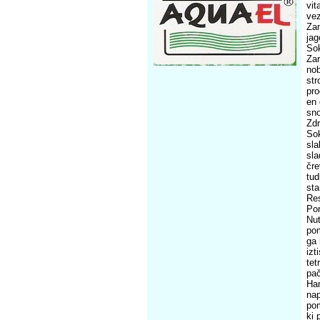
vit
vez
Zan
jag
So
Zar
nob
str
pro
en 
sn
Zdr
Sok
sla
sla
čre
tud
sta
Re
Pom
Nut
pom
ga 
izt
tet
pač
Ham
nap
pom
ki 