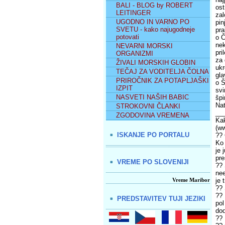
BALI - BLOG by ROBERT
ost
LEITINGER
zal
UGODNO IN VARNO PO
pin
SVETU - kako najugodneje
pra
potovati
o Č
nek
NEVARNI MORSKI
pri
ORGANIZMI
za 
ŽIVALI MORSKIH GLOBIN
ukr
TEČAJ ZA VODITELJA ČOLNA
gla
PRIROČNIK ZA POTAPLJAŠKI
o Š
IZPIT
svi
NASVETI NAŠIH BABIC
špi
Nat
STROKOVNI ČLANKI
__
ZGODOVINA VREMENA
Kak
(ww
ISKANJE PO PORTALU
?? 
Ko 
je 
pre
VREME PO SLOVENIJI
?? 
nee
Vreme Maribor
je 
?? 
?? 
PREDSTAVITEV TUJI JEZIKI
pol
dod
?? 