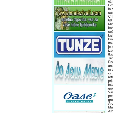
uži
Gro
in 
sub
C, 
60 
Min
kos
seč
kis
kro
hol
je 
izb
tki
Tem
Rde
ant
in 
čim
ref
pri
int
gro
Vin
pre
gro
Aro
Mav
Aro