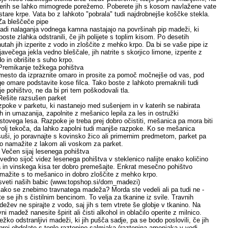
erih se lahko mimogrede porežemo. Poberete jih s kosom navlažene vate
 stare krpe. Vata bo z lahkoto "pobrala" tudi najdrobnejše koščke stekla.
Za bleščeče pipe
adi nalaganja vodnega kamna nastajajo na površinah pip madeži, ki
 boste zlahka odstranili, če jih polijete s toplim kisom. Po desetih
utah jih izperite z vodo in zloščite z mehko krpo. Da bi se vaše pipe iz
javečega jekla vedno bleščale, jih natrite s skorjico limone, izperite z
o in obrišite s suho krpo.
Premikanje težkega pohištva
esto da izpraznite omaro in prosite za pomoč močnejše od vas, pod
e omare podstavite kose filca. Tako boste z lahkoto premaknili tudi
je pohištvo, ne da bi pri tem poškodovali tla.
Rešite razsušen parket
poke v parketu, ki nastanejo med sušenjem in v katerih se nabirata
h in umazanija, zapolnite z mešanico lepila za les in ostružki
stovega lesa. Razpoke je treba prej dobro očistiti, mešanica pa mora biti
olj tekoča, da lahko zapolni tudi manjše razpoke. Ko se mešanica
uši, jo poravnajte s kovinsko žico ali primernim predmetom, parket pa
o namažite z lakom ali voskom za parket.
 Večen sijaj lesenega pohištva
vedno sijoč videz lesenega pohištva v steklenico nalijte enako količino
a in vinskega kisa ter dobro premešajte. Enkrat mesečno pohištvo
mažite s to mešanico in dobro zloščite z mehko krpo.
veti naših babic (www.topshop.si/dom_madezi)
ako se znebimo travnatega madeža? Morda ste vedeli ali pa tudi ne -
ite se jih s čistilnim bencinom. To velja za tkanine iz svile. Travnih
ežev ne spirajte z vodo, saj jih s tem vtrete še globje v tkanino. Na
vni madež nanesite špirit ali čisti alkohol in oblačilo operite z milnico.
ežko odstranljivi madeži, ki jih pušča sadje, pa se bodo poslovili, če jih
prej obdelate s toplo raztopino salmiaka (raztopina amoniaka v vodi,