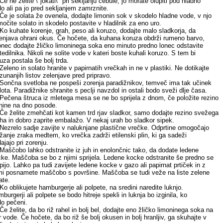
Če ne želite \"jokati\" pri sekljanju čebule, jo morate olupiti pod hladno
o ali pa jo pred sekljanjem zamrznite.
Če je solata že ovenela, dodajte limonin sok v skodelo hladne vode, v njo
očite solato in skodelo postavite v hladilnik za eno uro.
Ko kuhate korenje, grah, peso ali koruzo, dodajte malo sladkorja, da
enjava ohrani okus. Če hočete, da kuhana koruza obdrži rumeno barvo,
onec dodajte žličko limoninega soka eno minuto predno lonec odstavite
tedilnika. Nikoli ne solite vode v kateri boste kuhali koruzo. S tem bi
uza postala še bolj trda.
Zeleno in solato hranite v papirnatih vrečkah in ne v plastiki. Ne dotikajte
zunanjih listov zelenjave pred pripravo.
Sončna svetloba ne pospeši zorenja paradižnikov, temveč ima tak učinek
lota. Paradižnike shranite s peclji navzdol in ostali bodo sveži dlje časa.
Pečena štruca iz mletega mesa se ne bo sprijela z dnom, če položite rezino
nine na dno posode.
Če želite zmehčati kot kamen trd rjav sladkor, samo dodajte rezino svežega
ha in dobro zaprite embalažo. V nekaj urah bo sladkor sipek.
Nezrelo sadje zavijte v naluknjane plastične vrečke. Odprtine omogočajo
žanje zraka medtem, ko vrečka zadrži etilenski plin, ki ga sadeži
ajajo pri zorenju.
Maščobo lahko odstranite iz juh in enolončnic tako, da dodate ledene
ke. Maščoba se bo z njimi sprijela. Ledene kocke odstranite še predno se
pijo. Lahko pa tudi zavijete ledene kocke v gazo ali papirnat prtiček in z
mi posnamete maščobo s površine. Maščoba se tudi veže na liste zelene
ate.
Ko oblikujete hamburgerje ali polpete, na sredini naredite luknjo.
burgerji ali polpete se bodo hitreje spekli in luknja bo izginila, ko
o pečeni.
Če želite, da bo riž rahel in bolj bel, dodajte eno žličko limoninega soka na
er vode. Če hočete, da bo riž še bolj okusen in bolj hranljiv, ga skuhajte v