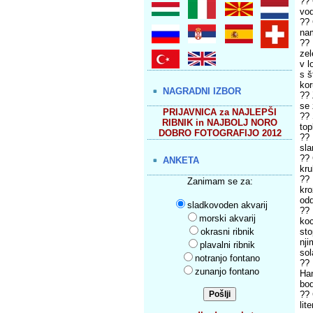
?? 
vod
?? 
nam
?? 
zel
v l
s š
kor
NAGRADNI IZBOR
?? 
se 
PRIJAVNICA za NAJLEPŠI
?? 
RIBNIK in NAJBOLJ NORO
top
DOBRO FOTOGRAFIJO 2012
?? 
sla
?? 
ANKETA
kru
?? 
Zanimam se za:
kro
odd
sladkovoden akvarij
?? 
morski akvarij
koc
okrasni ribnik
sto
nji
plavalni ribnik
sol
notranjo fontano
?? 
zunanjo fontano
Ham
bod
?? 
lit