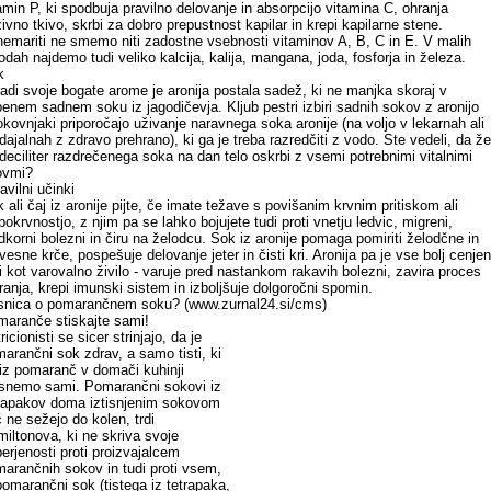
amin P, ki spodbuja pravilno delovanje in absorpcijo vitamina C, ohranja
ivno tkivo, skrbi za dobro prepustnost kapilar in krepi kapilarne stene.
emariti ne smemo niti zadostne vsebnosti vitaminov A, B, C in E. V malih
odah najdemo tudi veliko kalcija, kalija, mangana, joda, fosforja in železa.
k
adi svoje bogate arome je aronija postala sadež, ki ne manjka skoraj v
enem sadnem soku iz jagodičevja. Kljub pestri izbiri sadnih sokov z aronijo
okovnjaki priporočajo uživanje naravnega soka aronije (na voljo v lekarnah ali
dajalnah z zdravo prehrano), ki ga je treba razredčiti z vodo. Ste vedeli, da že
deciliter razdrečenega soka na dan telo oskrbi z vsemi potrebnimi vitalnimi
ovmi?
avilni učinki
 ali čaj iz aronije pijte, če imate težave s povišanim krvnim pritiskom ali
bokrvnostjo, z njim pa se lahko bojujete tudi proti vnetju ledvic, migreni,
dkorni bolezni in čiru na želodcu. Sok iz aronije pomaga pomiriti želodčne in
vesne krče, pospešuje delovanje jeter in čisti kri. Aronija pa je vse bolj cenje
i kot varovalno živilo - varuje pred nastankom rakavih bolezni, zavira proces
ranja, krepi imunski sistem in izboljšuje dolgoročni spomin.
snica o pomarančnem soku? (www.zurnal24.si/cms)
aranče stiskajte sami!
ricionisti se sicer strinjajo, da je
arančni sok zdrav, a samo tisti, ki
iz pomaranč v domači kuhinji
isnemo sami. Pomarančni sokovi iz
rapakov doma iztisnjenim sokovom
 ne sežejo do kolen, trdi
iltonova, ki ne skriva svoje
erjenosti proti proizvajalcem
arančnih sokov in tudi proti vsem,
pomarančni sok (tistega iz tetrapaka,