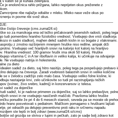
i v kateri se je kuhala zelenjava.
Če je enolončnica rahlo prižgana, lahko neprijeten okus preženete z
ekom.
Zamrznjene ribe najlažje odtalite v mleku. Mleko nase veže okus po
znenju in povrne ribi svež okus.
______________________________________________________________
DJE:
ške čistijo črevesje (cms.zurnal24.si)
ške so za marsikoga ena od težko pričakovanih jesenskih radosti, poleg tega
jo tudi pomembno hranilno fiziološko vrednost. Vsebujejo dve vrsti sladkorja
ukozo in sadni sladkor), majhen delež sadnih kislin in so bogate z vlakninami.
asprotju z zmotno razširjenim mnenjem hruške niso redilne, ampak drži
protno. Vsebujejo več hranljivih snovi na kalorijo kot kalorij na hranljivo
v. Hranilna vrednost: 100 gramov hrušk ima okoli 50 kalorij. Hruške
bujejo vitamina C in A ter riboflavin in veliko kalija, ki učinkuje na odvajanje
e. Ne vsebujejo natrija in holesterola.
alne za dieto
idealen sadež za dieto, saj hitro nasitijo, poleg tega pa pospešujejo prebavo i
tilno delujejo na črevesje. Zaradi vsebnosti balastnih snovi in velike količine
e se v želodcu zadržijo zelo malo časa. Vsebujejo veliko folne kisline, ki
dbuja nastajanje krvi, zelo učinkovite so tudi pri razstrupljanju težkih
upov (svinec, živo srebro, kadmij) in konzervansov iz telesa.
vi sadež za dojenčke
tudi sadež, ki je nadvse primeren za dojenčke, saj so lahko prebavljive, poln
nljivih snovi in ne vsebujejo nasičenih maščob. Praviloma lahko hruške
enčku ponudite že pri 4 do 6 mesecih starosti, seveda pa se morate ob preh
trdo hrano posvetovati s pediatrom. Malčkom pomagamo s hruškami lajšati
rtje, pri odraslih pa delujejo preventivno proti raku in srčnemu napadu.
rozdjem ste lepši in bolj zdravi (www.zurnal24.si/cms)
boljše od grozdja se skriva v lupini in pečkah, zato je sadje bolj zdravo kot