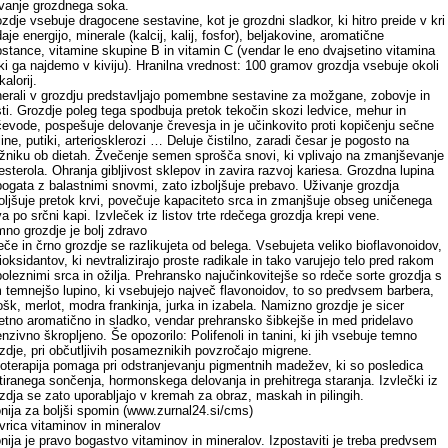
vanje grozdnega soka.
zdje vsebuje dragocene sestavine, kot je grozdni sladkor, ki hitro preide v kri
daje energijo, minerale (kalcij, kalij, fosfor), beljakovine, aromatične
stance, vitamine skupine B in vitamin C (vendar le eno dvajsetino vitamina
ki ga najdemo v kiviju). Hranilna vrednost: 100 gramov grozdja vsebuje okoli
kalorij.
erali v grozdju predstavljajo pomembne sestavine za možgane, zobovje in
ti. Grozdje poleg tega spodbuja pretok tekočin skozi ledvice, mehur in
evode, pospešuje delovanje črevesja in je učinkovito proti kopičenju sečne
line, putiki, arteriosklerozi … Deluje čistilno, zaradi česar je pogosto na
žniku ob dietah. Žvečenje semen sprošča snovi, ki vplivajo na zmanjševanje
esterola. Ohranja gibljivost sklepov in zavira razvoj kariesa. Grozdna lupina
bogata z balastnimi snovmi, zato izboljšuje prebavo. Uživanje grozdja
oljšuje pretok krvi, povečuje kapaciteto srca in zmanjšuje obseg uničenega
va po srčni kapi. Izvleček iz listov trte rdečega grozdja krepi vene.
no grozdje je bolj zdravo
če in črno grozdje se razlikujeta od belega. Vsebujeta veliko bioflavonoidov,
ioksidantov, ki nevtralizirajo proste radikale in tako varujejo telo pred rakom
boleznimi srca in ožilja. Prehransko najučinkovitejše so rdeče sorte grozdja s
 temnejšo lupino, ki vsebujejo največ flavonoidov, to so predvsem barbera,
ošk, merlot, modra frankinja, jurka in izabela. Namizno grozdje je sicer
jetno aromatično in sladko, vendar prehransko šibkejše in med pridelavo
enzivno škropljeno. Še opozorilo: Polifenoli in tanini, ki jih vsebuje temno
zdje, pri občutljivih posameznikih povzročajo migrene.
oterapija pomaga pri odstranjevanju pigmentnih madežev, ki so posledica
tiranega sončenja, hormonskega delovanja in prehitrega staranja. Izvlečki iz
zdja se zato uporabljajo v kremah za obraz, maskah in pilingih.
nija za boljši spomin (www.zurnal24.si/cms)
rica vitaminov in mineralov
nija je pravo bogastvo vitaminov in mineralov. Izpostaviti je treba predvsem