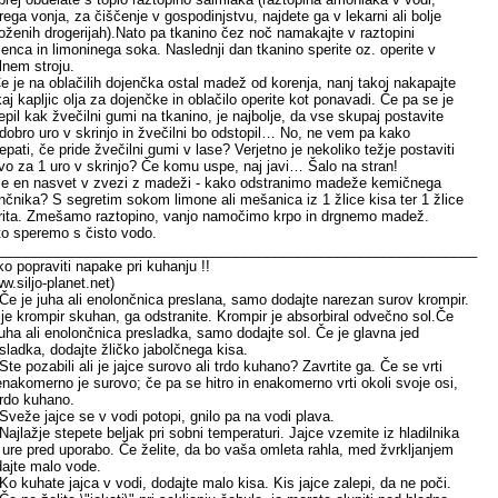
rega vonja, za čiščenje v gospodinjstvu, najdete ga v lekarni ali bolje
oženih drogerijah).Nato pa tkanino čez noč namakajte v raztopini
jenca in limoninega soka. Naslednji dan tkanino sperite oz. operite v
lnem stroju.
e je na oblačilih dojenčka ostal madež od korenja, nanj takoj nakapajte
aj kapljic olja za dojenčke in oblačilo operite kot ponavadi. Če pa se je
lepil kak žvečilni gumi na tkanino, je najbolje, da vse skupaj postavite
dobro uro v skrinjo in žvečilni bo odstopil… No, ne vem pa kako
epati, če pride žvečilni gumi v lase? Verjetno je nekoliko težje postaviti
vo za 1 uro v skrinjo? Če komu uspe, naj javi… Šalo na stran!
e en nasvet v zvezi z madeži - kako odstranimo madeže kemičnega
nčnika? S segretim sokom limone ali mešanica iz 1 žlice kisa ter 1 žlice
rita. Zmešamo raztopino, vanjo namočimo krpo in drgnemo madež.
o speremo s čisto vodo.
______________________________________________________________
o popraviti napake pri kuhanju !!
w.siljo-planet.net)
Če je juha ali enolončnica preslana, samo dodajte narezan surov krompir.
je krompir skuhan, ga odstranite. Krompir je absorbiral odvečno sol.Če
juha ali enolončnica presladka, samo dodajte sol. Če je glavna jed
sladka, dodajte žličko jabolčnega kisa.
Ste pozabili ali je jajce surovo ali trdo kuhano? Zavrtite ga. Če se vrti
nakomerno je surovo; če pa se hitro in enakomerno vrti okoli svoje osi,
trdo kuhano.
Sveže jajce se v vodi potopi, gnilo pa na vodi plava.
Najlažje stepete beljak pri sobni temperaturi. Jajce vzemite iz hladilnika
 ure pred uporabo. Če želite, da bo vaša omleta rahla, med žvrkljanjem
ajte malo vode.
Ko kuhate jajca v vodi, dodajte malo kisa. Kis jajce zalepi, da ne poči.