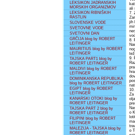
LEKSIKON JADRANSKIH
kat
MORSKIH ORGANIZMOV
ali
LEKSIKON RIBNIŠKIH
7. 
RASTLIN
Zar
jih
SLOVENSKE VODE
min
SVETOVNE VODE
ner
SVETOVNI DAN
vod
GRČIJA blog by ROBERT
8. 
LEITINGER
Nam
MAURITIUS blog by ROBERT
nog
LEITINGER
tež
9. 
TAJSKA PART1 blog by
Raz
ROBERT LEITINGER
pra
MALDIVI blog by ROBERT
hra
LEITINGER
dov
DOMINIKANSKA REPUBLIKA
pos
blog by ROBERT LEITINGER
nat
EGIPT blog by ROBERT
10.
LEITINGER
Za 
KANARSKI OTOKI blog by
olj
ROBERT LEITINGER
pre
Nas
TAJSKA PART 2 blog by
o K
ROBERT LEITINGER
lot
FILIPINI blog by ROBERT
mad
LEITINGER
tra
MALEZIJA - TAJSKA blog by
o T
ROBERT LEITINGER
naj