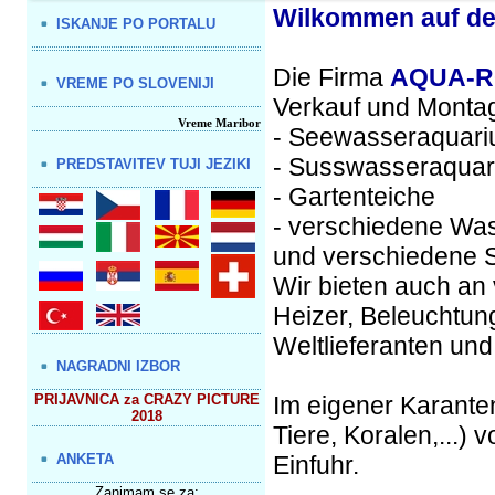
Wilkommen auf der
ISKANJE PO PORTALU
Die Firma
AQUA-R
VREME PO SLOVENIJI
Verkauf und Monta
Vreme Maribor
- Seewasseraquar
- Susswasseraqua
PREDSTAVITEV TUJI JEZIKI
- Gartenteiche
- verschiedene Was
und verschiedene 
Wir bieten auch an
Heizer, Beleuchtung
Weltlieferanten und
NAGRADNI IZBOR
PRIJAVNICA za CRAZY PICTURE
Im eigener Karante
2018
Tiere, Koralen,...) 
ANKETA
Einfuhr.
Zanimam se za: