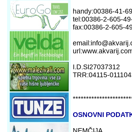
handy:00386-41-6
tel:00386-2-605-49
fax:00386-2-605-4
email:info@akvarij
url:www.akvarij.co
I.D.SI27037312
TRR:04115-011104
**********************
OSNOVNI PODATK
NEMČIJA