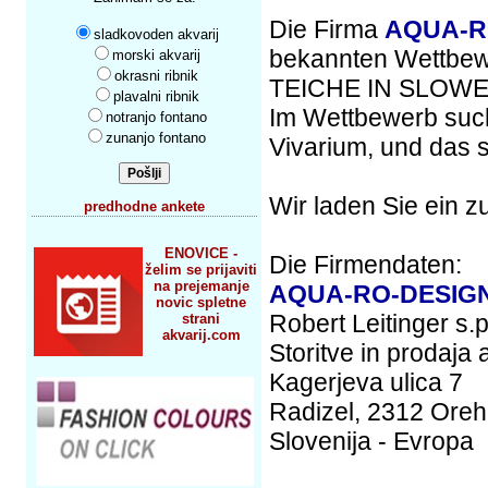
Die Firma
AQUA-R
sladkovoden akvarij
bekannten Wettb
morski akvarij
okrasni ribnik
TEICHE IN SLOWE
plavalni ribnik
Im Wettbewerb such
notranjo fontano
zunanjo fontano
Vivarium, und das 
Wir laden Sie ein z
predhodne ankete
ENOVICE -
Die Firmendaten:
želim se prijaviti
na prejemanje
AQUA-RO-DESIG
novic spletne
Robert Leitinger s.p
strani
akvarij.com
Storitve in prodaja 
Kagerjeva ulica 7
Radizel, 2312 Ore
Slovenija - Evropa