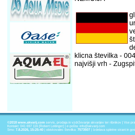
g
u
v
št
d
klicna številka - 00
najvišji vrh - Zugsp
©2018 www.akvarij.com
servis, prodaja in vzdrževanje akvarijev ter ribnikov | Vse pr
Kontakt: 041 697 116 [Robert Leitinger] | e-pošta:
info@akvarij.com
Smo:
7.8.2026, 15:25:40
| obiskovalec številka:
7573507
|
Izdelava spletne strani in go