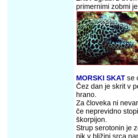
primernimi zobmi je
MORSKI SKAT
se 
Čez dan je skrit v 
hrano.
Za človeka ni nevar
če neprevidno stopi
škorpijon.
Strup serotonin je z
pik v bližini srca n