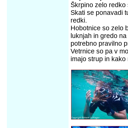
Škrpino zelo redko
Skati se ponavadi t
redki.
Hobotnice so zelo b
luknjah in gredo na 
potrebno pravilno pr
Vetrnice so pa v mor
imajo strup in kako