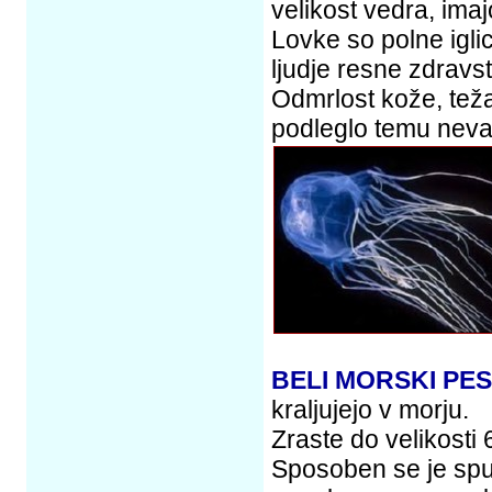
velikost vedra, imaj
Lovke so polne igli
ljudje resne zdravs
Odmrlost kože, težav
podleglo temu nev
BELI MORSKI PES
kraljujejo v morju.
Zraste do velikosti
Sposoben se je spus