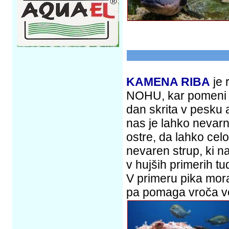
KAMENA RIBA
je 
NOHU, kar pomeni ča
dan skrita v pesku 
nas je lahko nevarni
ostre, da lahko cel
nevaren strup, ki 
v hujših primerih tud
V primeru pika mora
pa pomaga vroča vod