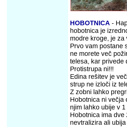
HOBOTNICA
- Hap
hobotnica je izredno
modre kroge, je za
Prvo vam postane sl
ne morete več požira
telesa, kar privede 
Protistrupa ni!!!
Edina rešitev je ve
strup ne izloči iz te
Z zobni lahko pregr
Hobotnica ni večja 
njim lahko ubije v 1
Hobotnica ima dve ž
nevtralizira ali ub