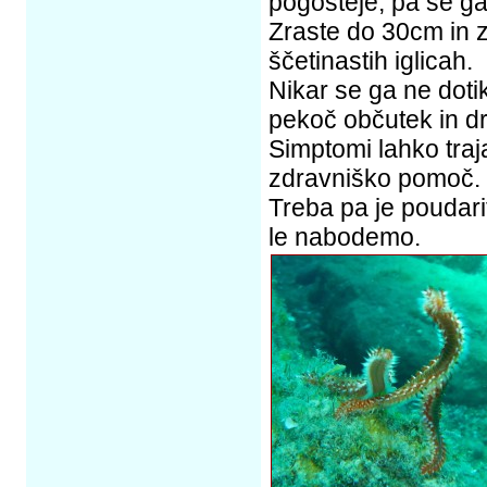
pogosteje, pa se ga
Zraste do 30cm in z
ščetinastih iglicah.
Nikar se ga ne dotik
pekoč občutek in dr
Simptomi lahko traj
zdravniško pomoč.
Treba pa je poudari
le nabodemo.