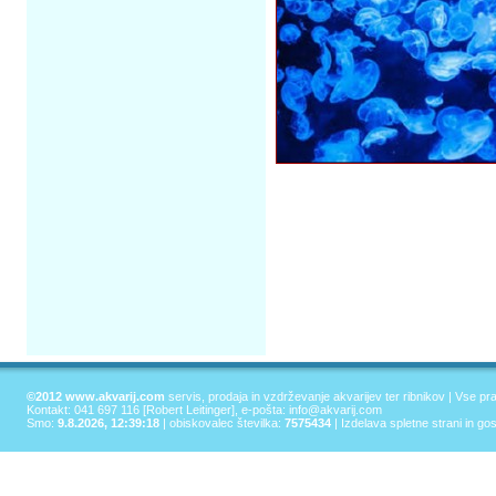
©2012 www.akvarij.com
servis, prodaja in vzdrževanje akvarijev ter ribnikov | Vse pr
Kontakt: 041 697 116 [Robert Leitinger], e-pošta: info@akvarij.com
Smo:
9.8.2026, 12:39:18
| obiskovalec številka:
7575434
|
Izdelava spletne strani in go