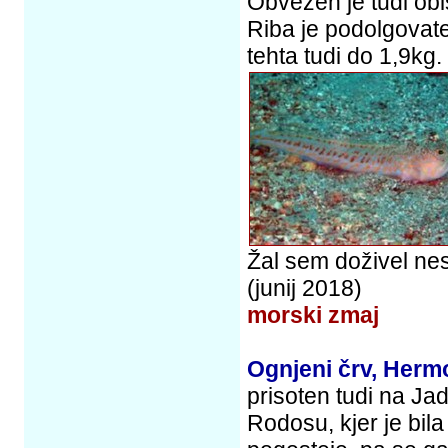
Obvezen je tudi obi
Riba je podolgovate
tehta tudi do 1,9kg.
Žal sem doživel ne
(junij 2018)
morski zmaj
Ognjeni črv, Herm
prisoten tudi na Jad
Rodosu, kjer je bila