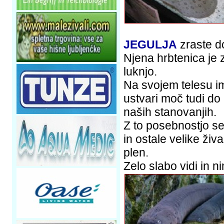
JEGULJA
zraste do
Njena hrbtenica je 
luknjo.
Na svojem telesu im
ustvari moč tudi do 
naših stanovanjih.
Z to posebnostjo se 
in ostale velike živ
plen.
Zelo slabo vidi in n