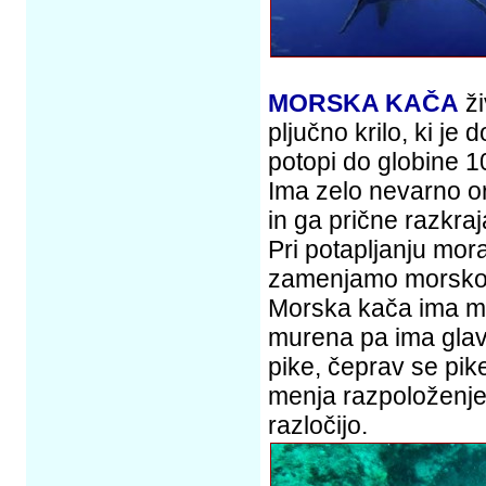
MORSKA KAČA
ži
pljučno krilo, ki je 
potopi do globine 1
Ima zelo nevarno or
in ga prične razkraja
Pri potapljanju mora
zamenjamo morsko 
Morska kača ima mal
murena pa ima glavo 
pike, čeprav se pike
menja razpoloženje 
razločijo.