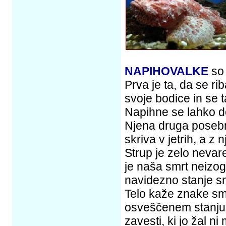
NAPIHOVALKE
so 
Prva je ta, da se r
svoje bodice in se t
Napihne se lahko do
Njena druga posebno
skriva v jetrih, a z 
Strup je zelo nevare
je naša smrt neizog
navidezno stanje sm
Telo kaže znake smrt
osveščenem stanju i
zavesti, ki jo žal 