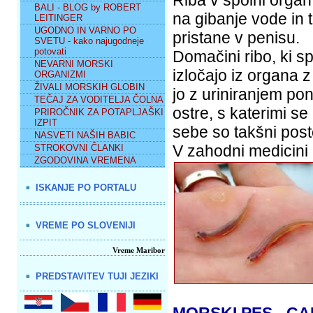
Riba v spolni organ 
BALI - BLOG by ROBERT
na gibanje vode in t
LEITINGER
UGODNO IN VARNO PO
pristane v penisu.
SVETU - kako najugodneje
potovati
Domačini ribo, ki 
NEVARNI MORSKI
izločajo iz organa z
ORGANIZMI
ŽIVALI MORSKIH GLOBIN
jo z uriniranjem po
TEČAJ ZA VODITELJA ČOLNA
ostre, s katerimi se
PRIROČNIK ZA POTAPLJAŠKI
IZPIT
sebe so takšni post
NASVETI NAŠIH BABIC
V zahodni medicini 
STROKOVNI ČLANKI
ZGODOVINA VREMENA
ISKANJE PO PORTALU
VREME PO SLOVENIJI
Vreme Maribor
PREDSTAVITEV TUJI JEZIKI