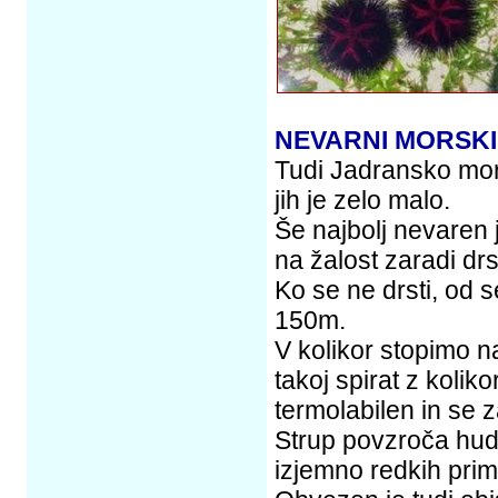
NEVARNI MORSKI
Tudi Jadransko mor
jih je zelo malo.
Še najbolj nevaren 
na žalost zaradi drs
Ko se ne drsti, od s
150m.
V kolikor stopimo n
takoj spirat z kolik
termolabilen in se z
Strup povzroča hude
izjemno redkih prim