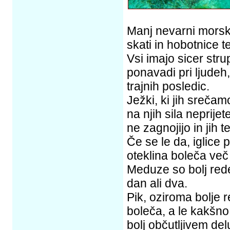
Manj nevarni morski
skati in hobotnice te
Vsi imajo sicer stru
ponavadi pri ljudeh,
trajnih posledic.
Ježki, ki jih sreča
na njih sila neprije
ne zagnojijo in jih t
Če se le da, iglice p
oteklina boleča več 
Meduze so bolj rede
dan ali dva.
Pik, oziroma bolje 
boleča, a le kakšno
bolj občutljivem del