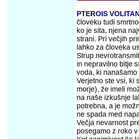
PTEROIS VOLITA
človeku tudi smrtno
ko je sita, njena n
strani. Pri večjih p
lahko za človeka u
Strup nevrotransmit
in nepravilno bitje s
voda, ki nanašamo
Verjetno ste vsi, ki
morje), že imeli mož
na naše izkušnje la
potrebna, a je možn
ne spada med napa
Večja nevarnost pre
posegamo z roko v 