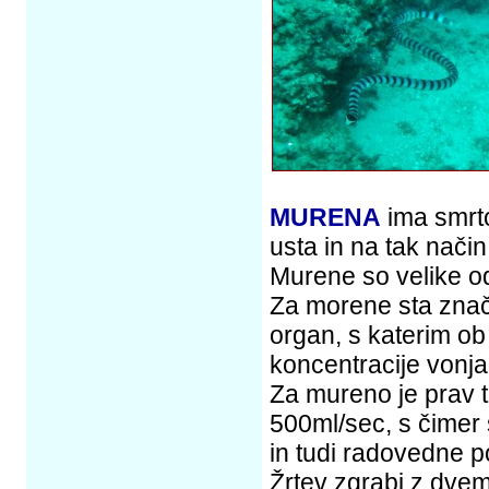
MURENA
ima smrt
usta in na tak način
Murene so velike o
Za morene sta znači
organ, s katerim o
koncentracije vonja
Za mureno je prav ta
500ml/sec, s čimer s
in tudi radovedne p
Žrtev zgrabi z dvem