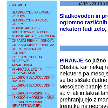
ZANIMIVOSTI S ST
NASVETI
SLADKOVODEN AKVARIJ -
Sladkovoden in p
OSNOVA
SLADKOVODNI AKVARIJ -
ogromno različnih 
OPREMA
nekateri tudi zelo,
MORSKI AKVARIJ -
NAČRTOVANJE, IZVEDBA
MORSKI AKVARIJ - OPREMA
OKRASNI RIBNIK - OSNOVA
OKRASNI RIBNIK - OPREMA
SOBNE IN ZUNANJE
FONTANE
KORISTNE SPLETNE
PIRANJE
so južno 
POVEZAVE
AKVAPONIKA
Obstaja kar nekaj ra
VI VPRAŠUJETE - MI
nekatere pa mesoje
ODGOVARJAMO
LEKSIKON SLADKOVODNIH
se bo slišalo čudn
RASTLIN
Mesojede piranje so
LEKSIKON SLADKOVODNIH
RIB
so v jati in takrat 
LEKSIKON MORSKIH RIB
LEKSIKON MORSKIH KORAL
prehranjujejo z man
LEKSIKON MORSKIH
trenutku na neprav
NEVRETENČARJEV