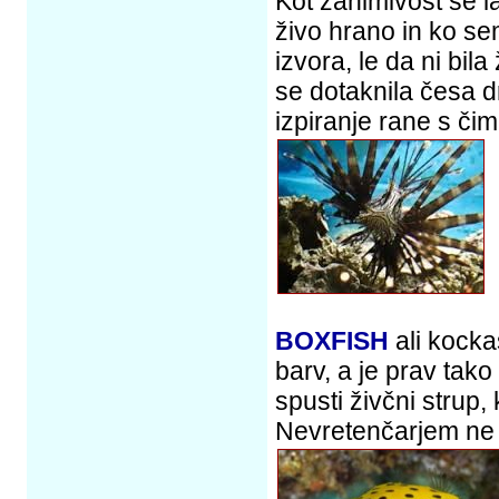
Kot zanimivost še l
živo hrano in ko se
izvora, le da ni bila
se dotaknila česa d
izpiranje rane s čim
BOXFISH
ali kockas
barv, a je prav tako
spusti živčni strup, 
Nevretenčarjem ne 