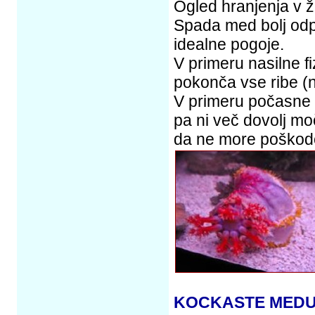
Ogled hranjenja v ž
Spada med bolj odpor
idealne pogoje.
V primeru nasilne fi
pokonča vse ribe (
V primeru počasne sm
pa ni več dovolj mo
da ne more poškodo
KOCKASTE MED