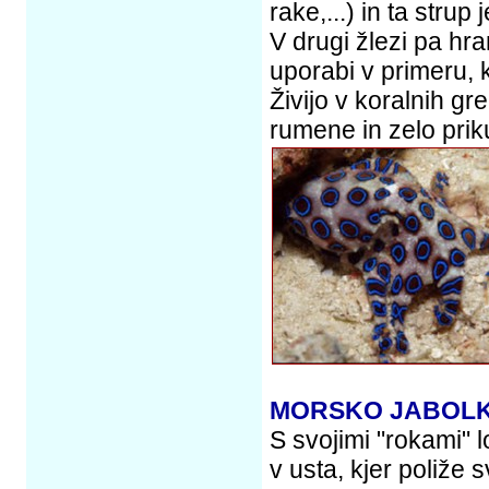
rake,...) in ta strup
V drugi žlezi pa hr
uporabi v primeru, 
Živijo v koralnih gre
rumene in zelo pri
MORSKO JABOL
S svojimi "rokami" l
v usta, kjer poliže 