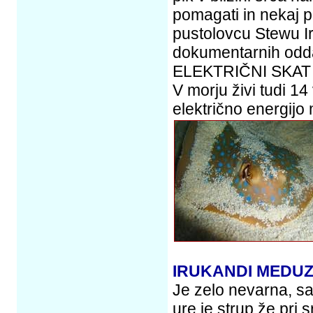
pomagati in nekaj 
pustolovcu Stewu Irw
dokumentarnih oddaj
ELEKTRIČNI SKAT
V morju živi tudi 14
električno energijo
IRUKANDI MEDU
Je zelo nevarna, sa
ure je strup že pri s