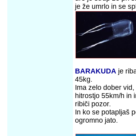
je že umrlo in se sp
BARAKUDA
je rib
45kg.
Ima zelo dober vid,
hitrostjo 55km/h in 
ribiči pozor.
In ko se potapljaš
ogromno jato.