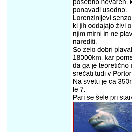
posebno nevaren, ko
ponavadi usodno.
Lorenzinijevi senzo
ki jih oddajajo živi
njim mirni in ne pl
narediti.
So zelo dobri plava
18000km, kar pomeni
da ga je teoretično 
srečati tudi v Porto
Na svetu je ca 350r
le 7.
Pari se šele pri staro