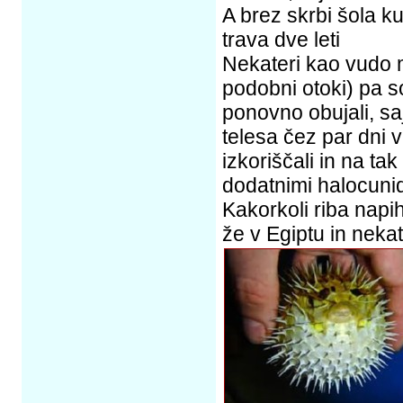
A brez skrbi šola k
trava dve leti
Nekateri kao vudo m
podobni otoki) pa s
ponovno obujali, saj
telesa čez par dni v
izkoriščali in na ta
dodatnimi halocunid
Kakorkoli riba napih
že v Egiptu in neka