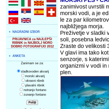
MORSKI PES - C
zanimivost uvrstili
morski vodi, a je ed
le za par kilometro
najbližjega morja.
Preživetje v sladk
NAGRADNI IZBOR
soli, posebna ledvic
PRIJAVNICA za NAJLEPŠI
RIBNIK in NAJBOLJ NORO
Zraste do velikosti
DOBRO FOTOGRAFIJO 2012
V glavi ima tako k
ANKETA
senzorje, s katerimi
Zanimam se za:
organizmi v vodi in 
plen.
sladkovoden akvarij
morski akvarij
okrasni ribnik
plavalni ribnik
notranjo fontano
zunanjo fontano