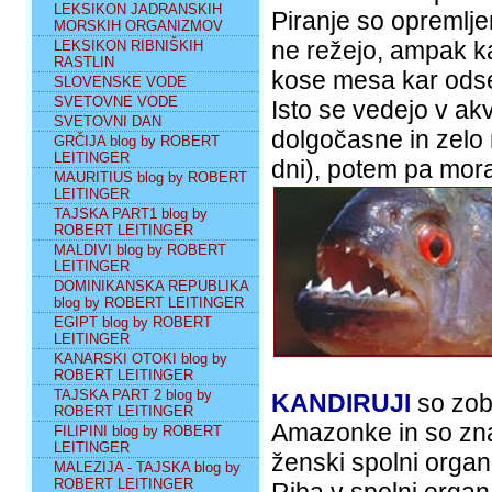
LEKSIKON JADRANSKIH
Piranje so opremljen
MORSKIH ORGANIZMOV
ne režejo, ampak ka
LEKSIKON RIBNIŠKIH
RASTLIN
kose mesa kar ods
SLOVENSKE VODE
SVETOVNE VODE
Isto se vedejo v akv
SVETOVNI DAN
dolgočasne in zelo 
GRČIJA blog by ROBERT
LEITINGER
dni), potem pa mora
MAURITIUS blog by ROBERT
LEITINGER
TAJSKA PART1 blog by
ROBERT LEITINGER
MALDIVI blog by ROBERT
LEITINGER
DOMINIKANSKA REPUBLIKA
blog by ROBERT LEITINGER
EGIPT blog by ROBERT
LEITINGER
KANARSKI OTOKI blog by
ROBERT LEITINGER
TAJSKA PART 2 blog by
KANDIRUJI
so zobo
ROBERT LEITINGER
Amazonke in so znan
FILIPINI blog by ROBERT
LEITINGER
ženski spolni organ
MALEZIJA - TAJSKA blog by
ROBERT LEITINGER