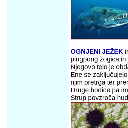
OGNJENI JEŽEK
i
pingpong žogica in j
Njegovo telo je obda
Ene se zaključujejo 
njim pretrga ter pre
Druge bodice pa ima
Strup povzroča hude