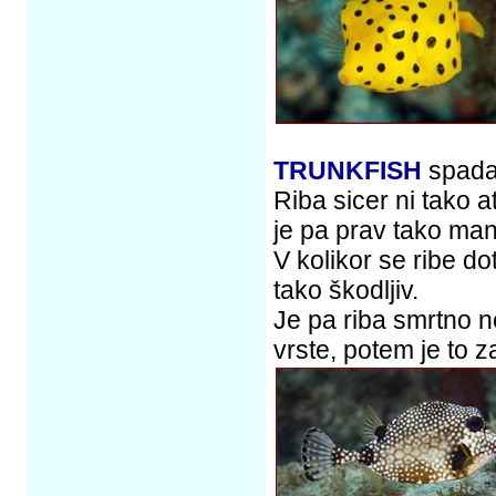
TRUNKFISH
spada 
Riba sicer ni tako a
je pa prav tako manj
V kolikor se ribe do
tako škodljiv.
Je pa riba smrtno ne
vrste, potem je to 