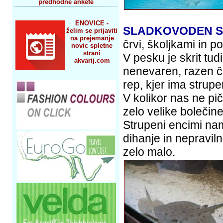
predhodne ankete
ENOVICE -
SLADKOVODEN S
želim se prijaviti
na prejemanje
črvi, školjkami in po
novic spletne
strani
V pesku je skrit tu
akvarij.com
nenevaren, razen če
rep, kjer ima strup
V kolikor nas ne piči
zelo velike bolečine
Strupeni encimi nam
dihanje in nepravil
zelo malo.