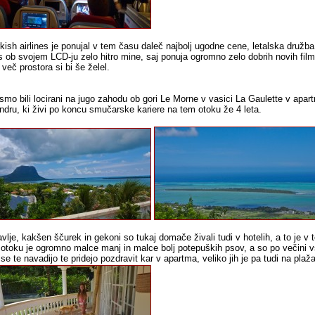
kish airlines je ponujal v tem času daleč najbolj ugodne cene, letalska družba 
 ob svojem LCD-ju zelo hitro mine, saj ponuja ogromno zelo dobrih novih filmo
več prostora si bi še želel.
smo bili locirani na jugo zahodu ob gori Le Morne v vasici La Gaulette v apart
ndru, ki živi po koncu smučarske kariere na tem otoku že 4 leta.
vlje, kakšen ščurek in gekoni so tukaj domače živali tudi v hotelih, a to je v
otoku je ogromno malce manj in malce bolj potepuških psov, a so po večini vsi
se te navadijo te pridejo pozdravit kar v apartma, veliko jih je pa tudi na plaž