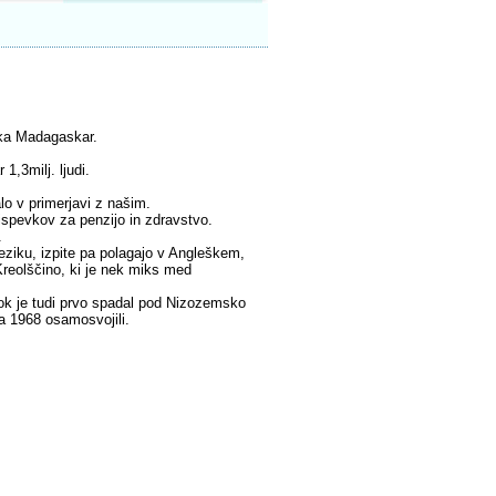
oka Madagaskar.
1,3milj. ljudi.
lo v primerjavi z našim.
rispevkov za penzijo in zdravstvo.
.
eziku, izpite pa polagajo v Angleškem,
Kreolščino, ki je nek miks med
ok je tudi prvo spadal pod Nizozemsko
ta 1968 osamosvojili.