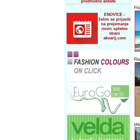
predhodne ankete
Fli
ENOVICE -
želim se prijaviti
na prejemanje
novic spletne
strani
akvarij.com
Ria
pla