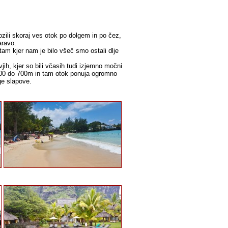
zili skoraj ves otok po dolgem in po čez,
aravo.
 tam kjer nam je bilo všeč smo ostali dlje
jih, kjer so bili včasih tudi izjemno močni
a 500 do 700m in tam otok ponuja ogromno
ge slapove.