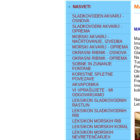
M
NASVETI
SLADKOVODEN AKVARIJ -
OSNOVA
SLADKOVODNI AKVARIJ -
MAU
OPREMA
MORSKI AKVARIJ -
Mau
NAČRTOVANJE, IZVEDBA
Ima
MORSKI AKVARIJ - OPREMA
Oto
OKRASNI RIBNIK - OSNOVA
Gla
Na 
OKRASNI RIBNIK - OPREMA
Tud
SOBNE IN ZUNANJE
Pov
FONTANE
Otr
KORISTNE SPLETNE
tak
POVEZAVE
Fra
AKVAPONIKA
Ime
VI VPRAŠUJETE - MI
kol
ODGOVARJAMO
Nas
LEKSIKON SLADKOVODNIH
Let
RASTLIN
LEKSIKON SLADKOVODNIH
RIB
LEKSIKON MORSKIH RIB
LEKSIKON MORSKIH KORAL
LEKSIKON MORSKIH
NEVRETENČARJEV