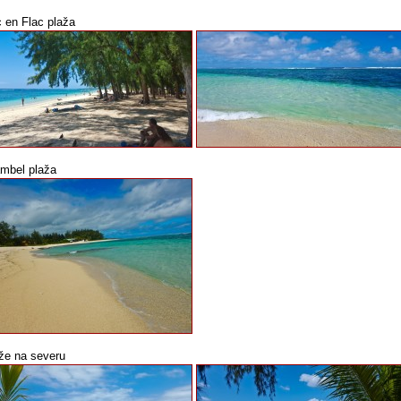
c en Flac plaža
mbel plaža
že na severu