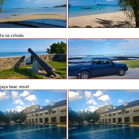
ža na vzhodu
jaya beac resort