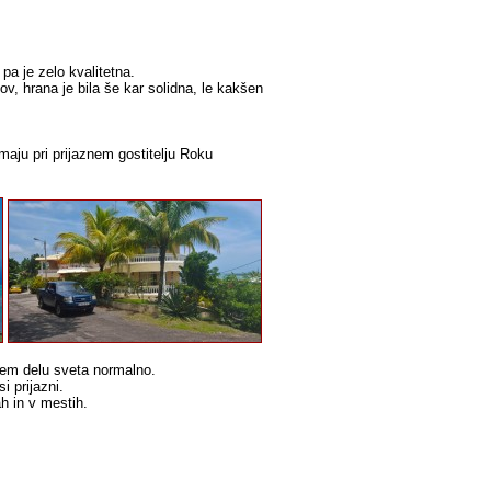
pa je zelo kvalitetna.
v, hrana je bila še kar solidna, le kakšen
maju pri prijaznem gostitelju Roku
 tem delu sveta normalno.
 prijazni.
ah in v mestih.