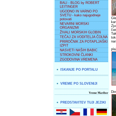
BALI - BLOG by ROBERT
LEITINGER
UGODNO IN VARNO PO
SVETU - kako najugodneje
Gle
potovati
kar
NEVARNI MORSKI
Zju
ORGANIZMI
čas
ŽIVALI MORSKIH GLOBIN
Tak
TEČAJ ZA VODITELJA ČOLNA
tok
nar
PRIROČNIK ZA POTAPLJAŠKI
IZPIT
pla
NASVETI NAŠIH BABIC
STROKOVNI ČLANKI
ZGODOVINA VREMENA
ISKANJE PO PORTALU
VREME PO SLOVENIJI
Din
Vreme Maribor
PREDSTAVITEV TUJI JEZIKI