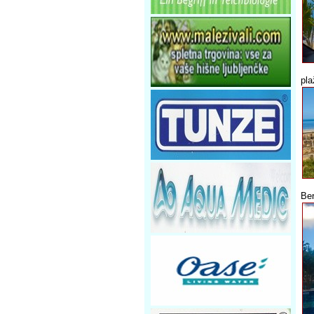
pla
Ber