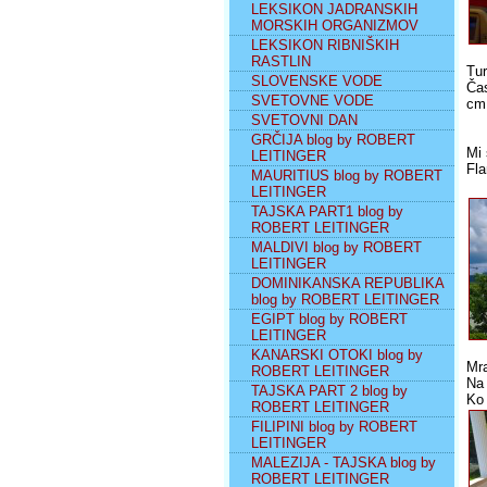
LEKSIKON JADRANSKIH
MORSKIH ORGANIZMOV
LEKSIKON RIBNIŠKIH
RASTLIN
Tur
SLOVENSKE VODE
Čas
SVETOVNE VODE
cm 
SVETOVNI DAN
GRČIJA blog by ROBERT
Mi 
LEITINGER
Fla
MAURITIUS blog by ROBERT
LEITINGER
TAJSKA PART1 blog by
ROBERT LEITINGER
MALDIVI blog by ROBERT
LEITINGER
DOMINIKANSKA REPUBLIKA
blog by ROBERT LEITINGER
EGIPT blog by ROBERT
LEITINGER
KANARSKI OTOKI blog by
Mra
ROBERT LEITINGER
Na 
TAJSKA PART 2 blog by
Ko 
ROBERT LEITINGER
FILIPINI blog by ROBERT
LEITINGER
MALEZIJA - TAJSKA blog by
ROBERT LEITINGER