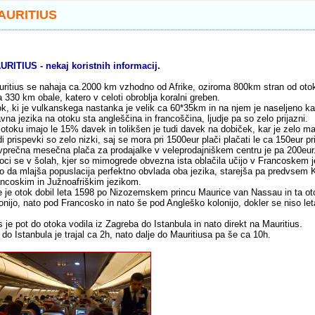
AURITIUS
RITIUS - nekaj koristnih informacij.
ritius se nahaja ca.2000 km vzhodno od Afrike, oziroma 800km stran od ot
 330 km obale, katero v celoti obroblja koralni greben.
k, ki je vulkanskega nastanka je velik ca 60*35km in na njem je naseljeno kar 
vna jezika na otoku sta angleščina in francoščina, ljudje pa so zelo prijazni.
otoku imajo le 15% davek in tolikšen je tudi davek na dobiček, kar je zelo ma
i prispevki so zelo nizki, saj se mora pri 1500eur plači plačati le ca 150eur p
prečna mesečna plača za prodajalke v veleprodajniškem centru je pa 200eur
oci se v šolah, kjer so mimogrede obvezna ista oblačila učijo v Francoskem j
o da mlajša popuslacija perfektno obvlada oba jezika, starejša pa predvsem 
ncoskim in Južnoafriškim jezikom.
 je otok dobil leta 1598 po Nizozemskem princu Maurice van Nassau in ta ot
onijo, nato pod Francosko in nato še pod Angleško kolonijo, dokler se niso le
 je pot do otoka vodila iz Zagreba do Istanbula in nato direkt na Mauritius.
 do Istanbula je trajal ca 2h, nato dalje do Mauritiusa pa še ca 10h.