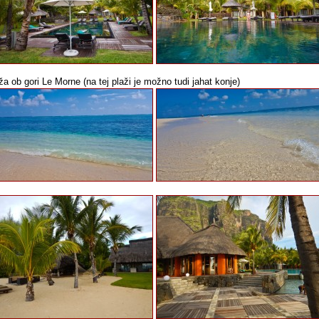
ža ob gori Le Morne (na tej plaži je možno tudi jahat konje)