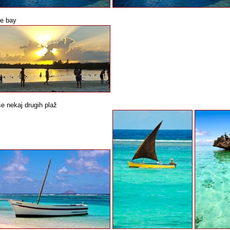
ue bay
še nekaj drugih plaž