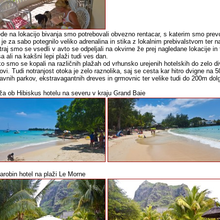
de na lokacijo bivanja smo potrebovali obvezno rentacar, s katerim smo prevo
 je za sabo potegnilo veliko adrenalina in stika z lokalnim prebivalstvom ter n
traj smo se vsedli v avto se odpeljali na okvirne že prej nagledane lokacije in
a ali na kakšni lepi plaži tudi ves dan.
o smo se kopali na različnih plažah od vrhunsko urejenih hotelskih do zelo div
ovi. Tudi notranjost otoka je zelo raznolika, saj se cesta kar hitro dvigne n
avnih parkov, ekstravagantnih dreves in grmovnic ter velike tudi do 200m dol
ža ob Hibiskus hotelu na severu v kraju Grand Baie
arobin hotel na plaži Le Morne