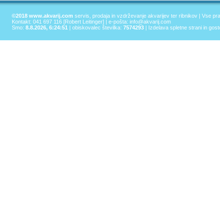
©2018 www.akvarij.com
servis, prodaja in vzdrževanje akvarijev ter ribnikov | Vse pr
Kontakt: 041 697 116 [Robert Leitinger] | e-pošta:
info@akvarij.com
Smo:
8.8.2026, 6:24:51
| obiskovalec številka:
7574293
|
Izdelava spletne strani in gos