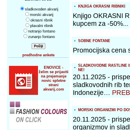
KNJIGA OKRASNI RIBNIKI
sladkovoden akvarij
Knjigo OKRASNI RI
morski akvarij
okrasni ribnik
kupcem za -50%...
plavalni ribnik
notranjo fontano
zunanjo fontano
SOBNE FONTANE
Promocijska cena s
predhodne ankete
SLADKOVODNE RASTLINE IN
ENOVICE -
NE!
želim se prijaviti
20.11.2025 - prispe
na prejemanje
novic spletne
sladkovodnih rib t
strani
akvarij.com
Indonezije…
PREB
MORSKI ORGANIZMI PO DOS
20.11.2025 - prispe
organizmov in sladk