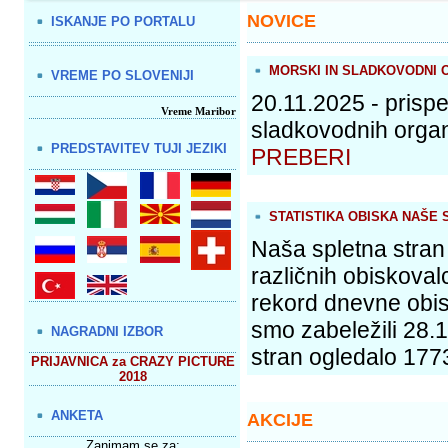
NOVICE
ISKANJE PO PORTALU
MORSKI IN SLADKOVODNI 
VREME PO SLOVENIJI
20.11.2025 - prispe
Vreme Maribor
sladkovodnih organ
PREDSTAVITEV TUJI JEZIKI
PREBERI
STATISTIKA OBISKA NAŠE 
Naša spletna stran
različnih obiskovalc
rekord dnevne obis
smo zabeležili 28.1
NAGRADNI IZBOR
stran ogledalo 1773 
PRIJAVNICA za CRAZY PICTURE
2018
ANKETA
AKCIJE
Zanimam se za: