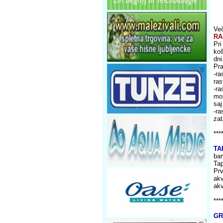
Več
RA
Pri
koš
dni
Pra
-ra
ras
-ra
mor
saj
-ra
zat
***
TA
bar
Tap
Prv
akv
akv
***
GR