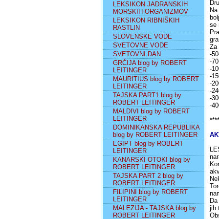
Dru
LEKSIKON JADRANSKIH
Na 
MORSKIH ORGANIZMOV
bol
LEKSIKON RIBNIŠKIH
se 
RASTLIN
Pra
SLOVENSKE VODE
gra
SVETOVNE VODE
Za 
SVETOVNI DAN
-50
-70
GRČIJA blog by ROBERT
-10
LEITINGER
-15
MAURITIUS blog by ROBERT
-20
LEITINGER
-24
TAJSKA PART1 blog by
-30
ROBERT LEITINGER
-40
MALDIVI blog by ROBERT
LEITINGER
***
DOMINIKANSKA REPUBLIKA
blog by ROBERT LEITINGER
AK
EGIPT blog by ROBERT
LES
LEITINGER
nar
KANARSKI OTOKI blog by
Kor
ROBERT LEITINGER
akv
TAJSKA PART 2 blog by
Nek
ROBERT LEITINGER
Tor
FILIPINI blog by ROBERT
nam
LEITINGER
Da 
MALEZIJA - TAJSKA blog by
jih
ROBERT LEITINGER
Obs