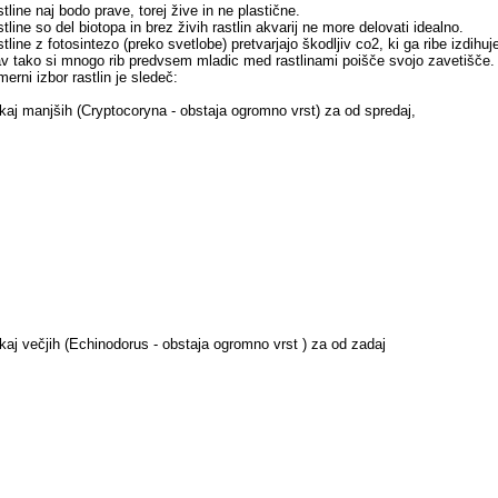
tline naj bodo prave, torej žive in ne plastične.
tline so del biotopa in brez živih rastlin akvarij ne more delovati idealno.
tline z fotosintezo (preko svetlobe) pretvarjajo škodljiv co2, ki ga ribe izdihuj
v tako si mnogo rib predvsem mladic med rastlinami poišče svojo zavetišče.
merni izbor rastlin je sledeč:
kaj manjših (Cryptocoryna - obstaja ogromno vrst) za od spredaj,
kaj večjih (Echinodorus - obstaja ogromno vrst ) za od zadaj