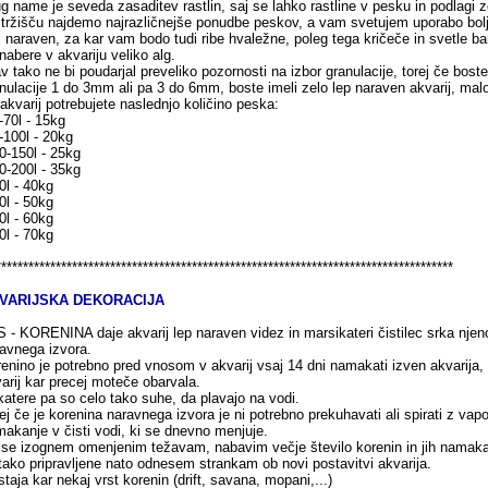
g name je seveda zasaditev rastlin, saj se lahko rastline v pesku in podlagi z
tržišču najdemo najrazličnejše ponudbe peskov, a vam svetujem uporabo bolj n
j naraven, za kar vam bodo tudi ribe hvaležne, poleg tega kričeče in svetle b
nabere v akvariju veliko alg.
v tako ne bi poudarjal preveliko pozornosti na izbor granulacije, torej če boste u
nulacije 1 do 3mm ali pa 3 do 6mm, boste imeli zelo lep naraven akvarij, malo 
akvarij potrebujete naslednjo količino peska:
-70l - 15kg
-100l - 20kg
0-150l - 25kg
0-200l - 35kg
0l - 40kg
0l - 50kg
0l - 60kg
0l - 70kg
************************************************************************************
VARIJSKA DEKORACIJA
 - KORENINA daje akvarij lep naraven videz in marsikateri čistilec srka njeno 
avnega izvora.
enino je potrebno pred vnosom v akvarij vsaj 14 dni namakati izven akvarija, 
arij kar precej moteče obarvala.
atere pa so celo tako suhe, da plavajo na vodi.
ej če je korenina naravnega izvora je ni potrebno prekuhavati ali spirati z va
akanje v čisti vodi, ki se dnevno menjuje.
se izognem omenjenim težavam, nabavim večje število korenin in jih namaka
 tako pripravljene nato odnesem strankam ob novi postavitvi akvarija.
taja kar nekaj vrst korenin (drift, savana, mopani,...)