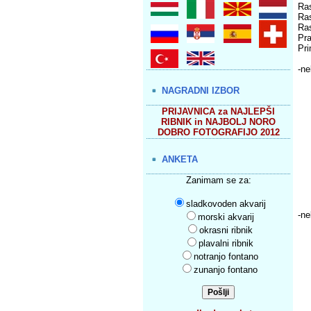
Ras
Ras
Ras
Pra
Pri
-ne
NAGRADNI IZBOR
PRIJAVNICA za NAJLEPŠI
RIBNIK in NAJBOLJ NORO
DOBRO FOTOGRAFIJO 2012
ANKETA
Zanimam se za:
sladkovoden akvarij
-ne
morski akvarij
okrasni ribnik
plavalni ribnik
notranjo fontano
zunanjo fontano