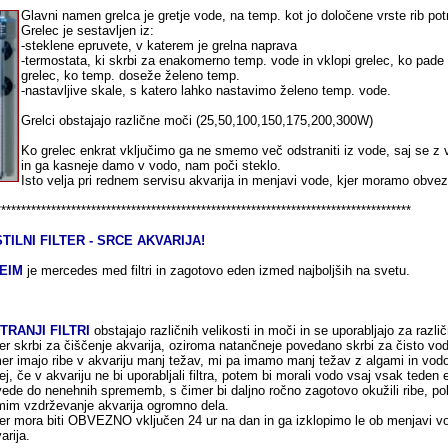
Glavni namen grelca je gretje vode, na temp. kot jo določene vrste rib pot
Grelec je sestavljen iz:
-steklene epruvete, v katerem je grelna naprava
-termostata, ki skrbi za enakomerno temp. vode in vklopi grelec, ko pade
grelec, ko temp. doseže želeno temp.
-nastavljive skale, s katero lahko nastavimo želeno temp. vode.
Grelci obstajajo različne moči (25,50,100,150,175,200,300W)
Ko grelec enkrat vključimo ga ne smemo več odstraniti iz vode, saj se z v
in ga kasneje damo v vodo, nam poči steklo.
Isto velja pri rednem servisu akvarija in menjavi vode, kjer moramo obvezn
***********************************************************************************
STILNI FILTER - SRCE AKVARIJA!
EIM
je mercedes med filtri in zagotovo eden izmed najboljših na svetu.
TRANJI FILTRI
obstajajo različnih velikosti in moči in se uporabljajo za razli
ter skrbi za čiščenje akvarija, oziroma natančneje povedano skrbi za čisto vod
er imajo ribe v akvariju manj težav, mi pa imamo manj težav z algami in vodo
ej, če v akvariju ne bi uporabljali filtra, potem bi morali vodo vsaj vsak teden 
vede do nenehnih sprememb, s čimer bi daljno ročno zagotovo okužili ribe, pol
im vzdrževanje akvarija ogromno dela.
ter mora biti OBVEZNO vključen 24 ur na dan in ga izklopimo le ob menjavi v
arija.