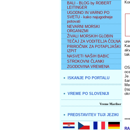
Kor
BALI - BLOG by ROBERT
LEITINGER
UGODNO IN VARNO PO
SVETU - kako najugodneje
potovati
NEVARNI MORSKI
ORGANIZMI
ŽIVALI MORSKIH GLOBIN
TEČAJ ZA VODITELJA ČOLNA
ure
Kam
PRIROČNIK ZA POTAPLJAŠKI
akv
IZPIT
tak
NASVETI NAŠIH BABIC
STROKOVNI ČLANKI
ZGODOVINA VREMENA
OS
oce
Je 
ISKANJE PO PORTALU
šar
Med
(ra
VREME PO SLOVENIJI
okr
Vreme Maribor
PREDSTAVITEV TUJI JEZIKI
***
RA