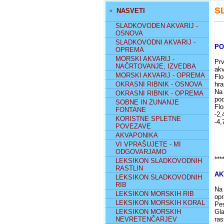
S
NASVETI
SLADKOVODEN AKVARIJ -
OSNOVA
SLADKOVODNI AKVARIJ -
PO
OPREMA
MORSKI AKVARIJ -
Prv
NAČRTOVANJE, IZVEDBA
akv
MORSKI AKVARIJ - OPREMA
Flo
OKRASNI RIBNIK - OSNOVA
hra
Na 
OKRASNI RIBNIK - OPREMA
pod
SOBNE IN ZUNANJE
Flo
FONTANE
-2,
KORISTNE SPLETNE
-4,
POVEZAVE
AKVAPONIKA
VI VPRAŠUJETE - MI
ODGOVARJAMO
***
LEKSIKON SLADKOVODNIH
RASTLIN
AK
LEKSIKON SLADKOVODNIH
RIB
Na 
LEKSIKON MORSKIH RIB
opr
LEKSIKON MORSKIH KORAL
Pes
LEKSIKON MORSKIH
Gla
NEVRETENČARJEV
ras