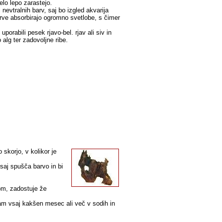
elo lepo zarastejo.
evtralnih barv, saj bo izgled akvarija
arve absorbirajo ogromno svetlobe, s čimer
porabili pesek rjavo-bel. rjav ali siv in
alg ter zadovoljne ribe.
skorjo, v kolikor je
saj spušča barvo in bi
pom, zadostuje že
m vsaj kakšen mesec ali več v sodih in