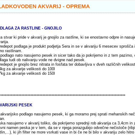
LADKOVODEN AKVARIJ - OPREMA
DLAGA ZA
RASTLINE
- GNOJILO
a stvar ki pride v akvarij je gnojilo za rastline, ki se enostavno odpre in nasu
arija.
redepot podlaga je produkt podjetja Sera in se v akvariju 6 mesecev sprošča 
no rastlinam.
podlago nato nasujemo pesek in sicer tako da jo pokrijemo in z tem pazimo,
laga tudi ob nalivanju vode ne dvigne nad pesek.
redepot je gnojilo brez nitrata in fosfata ter dobavljiva v dveh različnih velikost
4kg za akvarije velikosti do 100l
7kg za akvarije velikosti do 150l
************************************************************************************
VARIJSKI PESEK
akvarijsko podlago nasujemo pesek, ki ga moramo prej sprati mehanskih neči
an.
ka nasujemo v akvarij toliko, da pokrijemo sprednji rob akvarija ca 3,4cm in 
vni namen peska je v tem, da se v njega porazgubijo odvečne nečistoče (ribji 
tlin,...), ki jih filter ne more vsrkati vase in bi če ne bi bilo v akvariju zelo hitr