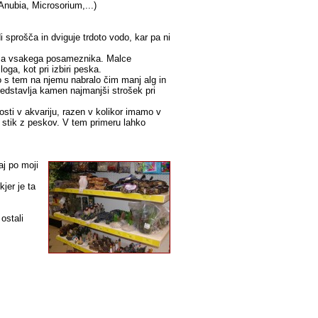
Anubia, Microsorium,...)
 sprošča in dviguje trdoto vodo, kar pa ni
okusa vsakega posameznika. Malce
ga, kot pri izbiri peska.
o s tem na njemu nabralo čim manj alg in
redstavlja kamen najmanjši strošek pri
ti v akvariju, razen v kolikor imamo v
 v stik z peskov. V tem primeru lahko
j po moji
jer je ta
 ostali