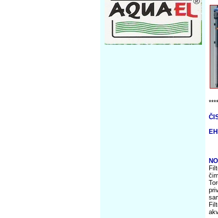
***
ČI
EH
NO
Fil
čim
Tor
pri
sam
Fil
akv