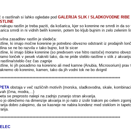
 o rastlinah si lahko ogledate pod
GALERIJA SLIK / SLADKOVODNE RIBE
STLINE
 nakupu rastlin je treba paziti, da košarica, kjer so korenine ne smrdi in da s
arica smrdi in ni vidnih belih korenin, potem bo kljub bujnim in zelo zelenim l
.
vilna zasaditev rastlin je sledeča:
stline, ki imajo močne korenine je potrebno obvezno odstranit iz prodajnih lonč
tlina se ne bo razvila v tako bujno, kot bi sicer
stline, ki imajo šibke korenine (so predvsem vse hitro rastoče) moramo obvezno
amo lonček v pesek vtakniti tako, da ne pride steblo rastline v stik z akvar
 rastlina/steblo čez čas zagnije
stline, ki jih posadimo na korenino ali med kamne (Anubia, Microsorium) prav
aknemo ob korenino, kamen, tako da jih vodni tok ne bo dvignil
***********************************************************************************
PETA
obstaja v več različnih motivih (morska, sladkovodna, skale, kombinacija 
vah (črna, modra,...)
eta se preprosto nalepi na zadnjo zunanjo stran akvarija.
o jo obrežemo na dimenzije akvarija in jo nato z izolir trakom po celem zgorn
arija dobro zalepimo, da se kasneje ne nabira kondenz med steklom in tapeto,
arija.
***********************************************************************************
ELEC