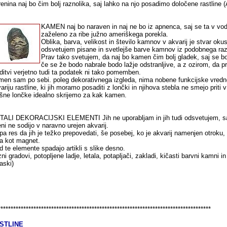
enina naj bo čim bolj raznolika, saj lahko na njo posadimo določene rastline (
KAMEN naj bo naraven in naj ne bo iz apnenca, saj se ta v vodi
zaželeno za ribe južno ameriškega porekla.
Oblika, barva, velikost in število kamnov v akvarij je stvar 
odsvetujem pisane in svetlejše barve kamnov iz podobnega razlo
Prav tako svetujem, da naj bo kamen čim bolj gladek, saj se b
če se že bodo nabrale bodo lažje odstranljive, a z ozirom, da p
ditvi verjetno tudi ta podatek ni tako pomemben.
en sam po sebi. poleg dekorativnega izgleda, nima nobene funkcijske vrednos
ariju rastline, ki jih moramo posaditi z lončki in njihova stebla ne smejo priti
šne lončke idealno skrijemo za kak kamen.
TALI DEKORACIJSKI ELEMENTI Jih ne uporabljam in jih tudi odsvetujem, sa
ni ne sodijo v naravno urejen akvarij.
pa res da jih je težko prepovedati, še posebej, ko je akvarij namenjen otroku, k
a kot magnet.
 te elemente spadajo artikli s slike desno.
zni gradovi, potopljene ladje, letala, potapljači, zakladi, kičasti barvni kamni in
aski)
************************************************************************************
STLINE