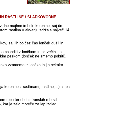
 IN RASTLINE / SLADKOVODNE
o vidne majhne in bele korenine, saj če
istom rastlina v akvariju zdržala največ 14
kov, saj jih bo čez čas lonček dušil in
 posaditi z lončkom in pri večini jih
ijskim peskom (lonček ne smemo pokriti),
 tako vzamemo iz lončka in jih nekako
korenine z rastlinami, rastline,...) ali pa
jem robu ter obeh stranskih robovih
 kar je zelo moteče za lep izgled