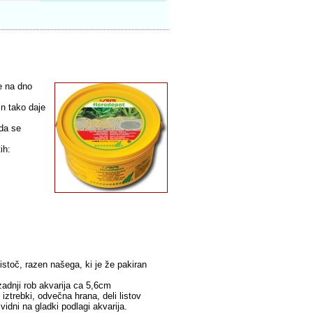
je na dno
in tako daje
 da se
ih:
stoč, razen našega, ki je že pakiran
zadnji rob akvarija ca 5,6cm
iztrebki, odvečna hrana, deli listov
o vidni na gladki podlagi akvarija.