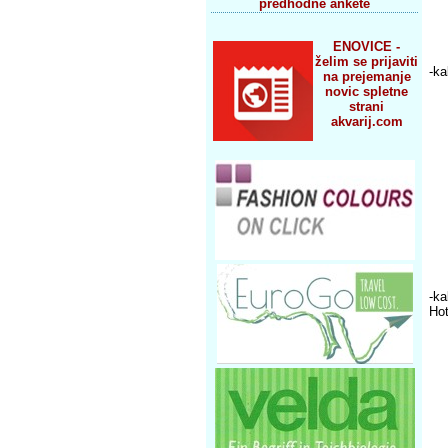
predhodne ankete
ENOVICE -
želim se prijaviti
-ka
na prejemanje
novic spletne
strani
akvarij.com
-ka
Hot