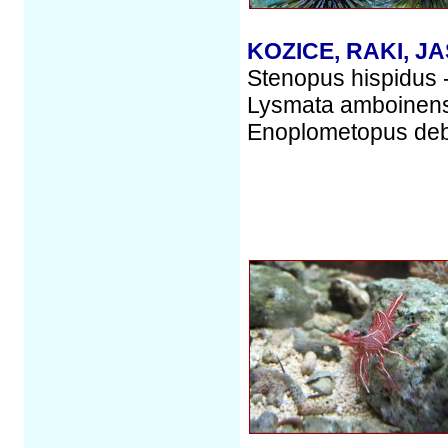
KOZICE, RAKI, J
Stenopus hispidus -
Lysmata amboinensi
Enoplometopus debe