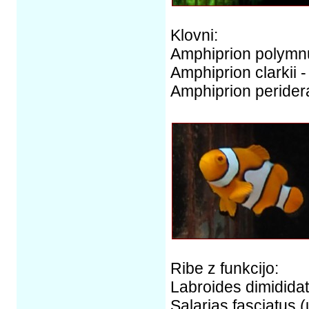
Klovni:
Amphiprion polymnu
Amphiprion clarkii 
Amphiprion peridera
Ribe z funkcijo:
Labroides dimididat
Salarias fasciatus (