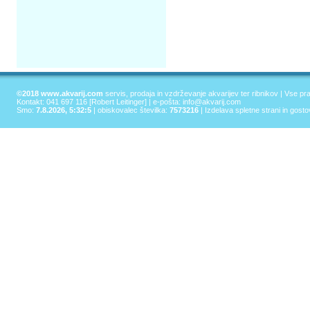
©2018 www.akvarij.com
servis, prodaja in vzdrževanje akvarijev ter ribnikov | Vse pr
Kontakt: 041 697 116 [Robert Leitinger] | e-pošta:
info@akvarij.com
Smo:
7.8.2026, 5:32:5
| obiskovalec številka:
7573216
|
Izdelava spletne strani in gost