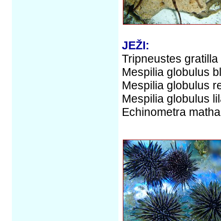
JEŽI:
Tripneustes gratilla
Mespilia globulus b
Mespilia globulus r
Mespilia globulus li
Echinometra mathae