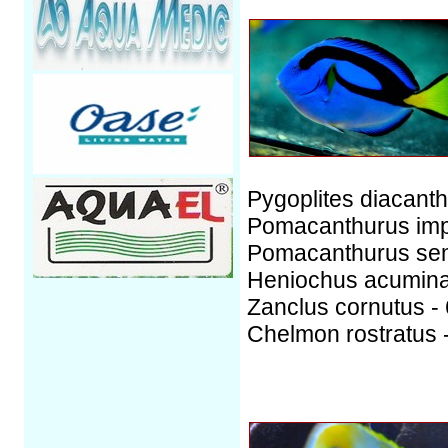
Pygoplites diacanth
Pomacanthurus impe
Pomacanthurus semi
Heniochus acuminat
Zanclus cornutus - 
Chelmon rostratus -