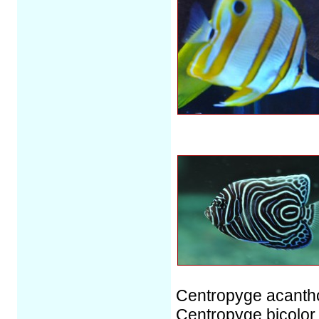
Centropyge acantho
Centropyge bicolor 