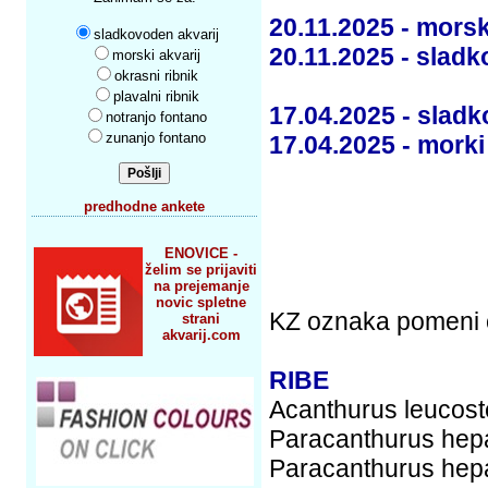
20.11.2025 - morsk
sladkovoden akvarij
20.11.2025 - sladk
morski akvarij
okrasni ribnik
plavalni ribnik
17.04.2025 - sladk
notranjo fontano
zunanjo fontano
17.04.2025 - morki
predhodne ankete
ENOVICE -
želim se prijaviti
na prejemanje
novic spletne
KZ oznaka pomeni 
strani
akvarij.com
RIBE
Acanthurus leucost
Paracanthurus hepa
Paracanthurus hepa