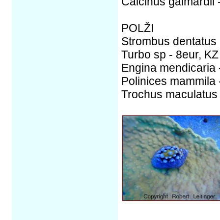
Calcinus gaimardii 
POLŽI
Strombus dentatus 
Turbo sp - 8eur, KZ
Engina mendicaria -
Polinices mammila -
Trochus maculatus -