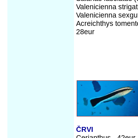
Valenicienna striga
Valenicienna sexgut
Acreichthys tomento
28eur
ČRVI
Cerianthus - 42eur,