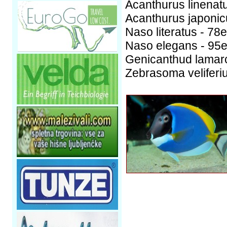
Acanthurus linenatu
Acanthurus japonicu
Naso literatus - 78
Naso elegans - 95e
Genicanthud lamarc
Zebrasoma veliferiu