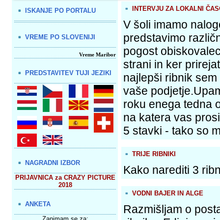
INTERVJU ZA LOKALNI ČAS
ISKANJE PO PORTALU
V šoli imamo nalog
predstavimo različn
VREME PO SLOVENIJI
pogost obiskovalec
Vreme Maribor
strani in ker prirej
PREDSTAVITEV TUJI JEZIKI
najlepši ribnik sem 
vaše podjetje.Upam
roku enega tedna o
na katera vas prosi
5 stavki - tako so mi
TRIJE RIBNIKI
NAGRADNI IZBOR
Kako narediti 3 rib
PRIJAVNICA za CRAZY PICTURE
2018
VODNI BAJER IN ALGE
ANKETA
Razmišljam o post
Zanimam se za: