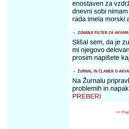
enostaven za vzdr
dnevni sobi nimam v
rada imela morski a
ZUNANJI FILTER ZA AKVARI
Slišal sem, da je zun
mi njegovo delovanj
prosim napišete kaj
ŽURNAL IN ČLANEK O AKVA
Na Žurnalu pripravl
problemih in napakah
PREBERI
<< Prej