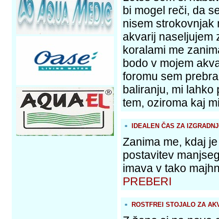
bi mogel reči, da s
nisem strokovnjak 
akvarij naseljujem 
koralami me zanima,
bodo v mojem akvar
foromu sem prebra
baliranju, mi lahko
tem, oziroma kaj mi
IDEALEN ČAS ZA IZGRADNJ
Zanima me, kdaj je
postavitev manjseg
imava v tako majhn
PREBERI
ROSTFREI STOJALO ZA AK