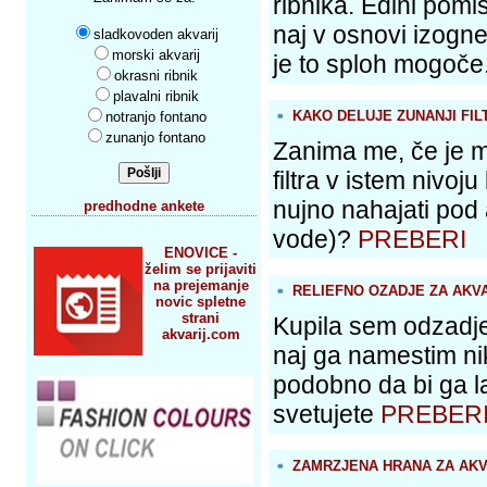
ribnika. Edini pomi
naj v osnovi izogn
sladkovoden akvarij
morski akvarij
je to sploh mogoče
okrasni ribnik
plavalni ribnik
KAKO DELUJE ZUNANJI FIL
notranjo fontano
zunanjo fontano
Zanima me, če je 
filtra v istem nivoju 
nujno nahajati pod
predhodne ankete
vode)?
PREBERI
ENOVICE -
želim se prijaviti
na prejemanje
RELIEFNO OZADJE ZA AKVA
novic spletne
strani
Kupila sem odzadje
akvarij.com
naj ga namestim nik
podobno da bi ga l
svetujete
PREBER
ZAMRZJENA HRANA ZA AKV