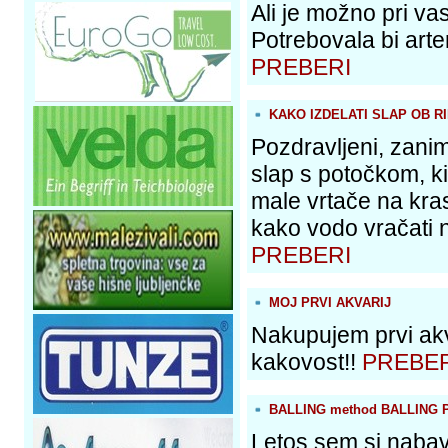
Ali je možno pri va
Potrebovala bi arte
PREBERI
KAKO IZDELATI SLAP OB RI
Pozdravljeni, zanim
slap s potočkom, ki
male vrtače na kr
kako vodo vračati n
PREBERI
MOJ PRVI AKVARIJ
Nakupujem prvi akv
kakovost!!
PREBER
BALLING method BALLING 
Letos sem si nabavi