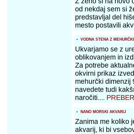
Z ženo si na novo 
od nekdaj sem si žel
predstavljal del hiš
mesto postavili akv
VODNA STENA Z MEHURČKI
Ukvarjamo se z ure
oblikovanjem in iz
Za potrebe aktualn
okvirni prikaz izv
mehurčki dimenzij 
navedete tudi kakš
naročiti....
PREBER
NANO MORSKI AKVARIJ
Zanima me koliko j
akvarij, ki bi vsebo