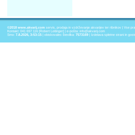
©2018 www.akvarij.com
servis, prodaja in vzdrževanje akvarijev ter ribnikov | Vse pr
Kontakt: 041 697 116 [Robert Leitinger] | e-pošta:
info@akvarij.com
Smo:
7.8.2026, 3:53:15
| obiskovalec številka:
7573169
|
Izdelava spletne strani in gos