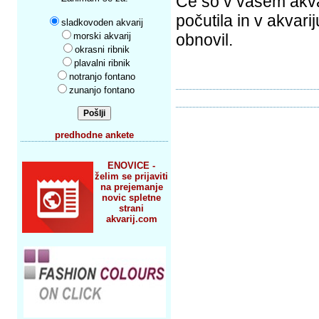
Če so v vašem akva
počutila in v akvari
sladkovoden akvarij
morski akvarij
obnovil.
okrasni ribnik
plavalni ribnik
notranjo fontano
zunanjo fontano
predhodne ankete
ENOVICE -
želim se prijaviti
na prejemanje
novic spletne
strani
akvarij.com