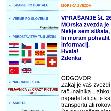
ISKANJE PO PORTALU
MORSKA ZVEZDA
VPRAŠANJE št. 2
VREME PO SLOVENIJI
MOrska zvezda je 
Vreme Maribor
Nekje sem slišala, 
In moram pohvalit
PREDSTAVITEV TUJI JEZIKI
informacij.
Hvala!
Zdenka
ODGOVOR:
NAGRADNI IZBOR
Zakaj je vaš zvezd
PRIJAVNICA za CRAZY PICTURE
računalnika...lahko 
2018
napadel ali pa je k
ANKETA
transportu ali rokov
Zanimam se za: