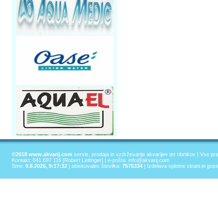
©2018 www.akvarij.com
servis, prodaja in vzdrževanje akvarijev ter ribnikov | Vse pr
Kontakt: 041 697 116 [Robert Leitinger] | e-pošta:
info@akvarij.com
Smo:
9.8.2026, 9:17:32
| obiskovalec številka:
7575334
|
Izdelava spletne strani in gos