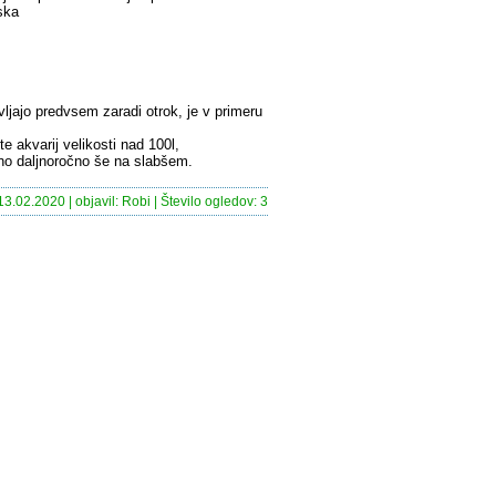
ska
avljajo predvsem zaradi otrok, je v primeru
e akvarij velikosti nad 100l,
ano daljnoročno še na slabšem.
13.02.2020 | objavil: Robi | Število ogledov: 3