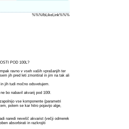
%%%fbLikeLink%%%
OSTI POD 100L?
ampak ravno v vseh vaših vprašanjih ter
sem jih pred leti zmontiral in jim na tak ali
m in jih tudi močno odsvetujem.
ne bo nabavil akvarij pod 100l.
 zapolnijo vse komponente (parametri
tem, potem se kar hitro pojavijo alge,
adi naredi nevešč akvarist (večji odmerek
ben absorbirati in razkrojiti