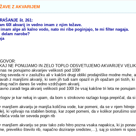
ŽAVE Z AKVARIJEM
RAŠANJE št. 261:
am 60l akvarij in vedno imam z njim težave.
 imam alge ali kalno vodo, nato mi ribe poginjajo, te mi filter nagaja.
j delam narobe?
nja
GOVOR:
KAJ NE PONUJAMO IN ZELO TOPLO ODSVETUJEMO AKVARIJEV VELIK
 nas ne ponujamo akvarijev velikosti pod 100l!
log seveda ni v zaslužku ali v kakšni drugi obliki prodajniške modne muhe, 
avah z manjšimi akvariji, ki sem jih tudi sam opazil in jih opažam pri tistih, ki 
drug način danes še vedno vzdržujem akvarij.
ravno zaradi tega akvarij velikosti pod 100l že vsaj kakšne tri leta ne ponuja
logov je kar nekaj in upam, da bom s strokovno razlago koga prepričal, da si 
v manjšem akvariju je manjša količina vode, kar pomeni, da se v njem hitreje
e), ki vplivajo na stabilen biotop, kar zopet pomeni, da v kolikor porušimo sis
deča voda ter seveda pogin rib
v manjšem akvariju se prav tako zelo hitro pozna vsaka napakica, ki jo ponav
ne, preveliko število rib, napačno doziranje sredstev,...), saj jo sistem ni sposo