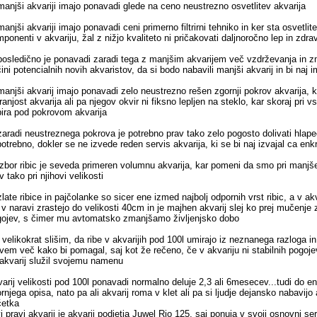
manjši akvariji imajo ponavadi glede na ceno neustrezno osvetlitev akvarija
manjši akvariji imajo ponavadi ceni primerno filtrirni tehniko in ker sta osvetli
ponenti v akvariju, žal z nižjo kvaliteto ni pričakovati daljnoročno lep in zdrav
posledično je ponavadi zaradi tega z manjšim akvarijem več vzdrževanja in zmo
ini potencialnih novih akvaristov, da si bodo nabavili manjši akvarij in bi naj 
manjši akvarij imajo ponavadi zelo neustrezno rešen zgornji pokrov akvarija, k
ranjost akvarija ali pa njegov okvir ni fiksno lepljen na steklo, kar skoraj pr
ira pod pokrovom akvarija
zaradi neustreznega pokrova je potrebno prav tako zelo pogosto dolivati hlapeč
potrebno, dokler se ne izvede reden servis akvarija, ki se bi naj izvajal ca enk
izbor ribic je seveda primeren volumnu akvarija, kar pomeni da smo pri manjšem
v tako pri njihovi velikosti
zlate ribice in pajčolanke so sicer ene izmed najbolj odpornih vrst ribic, a v a
 v naravi zrastejo do velikosti 40cm in je majhen akvarij slej ko prej mučenje 
ojev, s čimer mu avtomatsko zmanjšamo življenjsko dobo
 velikokrat slišim, da ribe v akvarijih pod 100l umirajo iz neznanega razloga 
vem več kako bi pomagal, saj kot že rečeno, če v akvariju ni stabilnih pogoje
akvarij služil svojemu namenu
arij velikosti pod 100l ponavadi normalno deluje 2,3 ali 6mesecev...tudi do en
rnjega opisa, nato pa ali akvarij roma v klet ali pa si ljudje dejansko nabavij
četka
i pravi akvarij je akvarij podjetja Juwel Rio 125, saj ponuja v svoji osnovni s