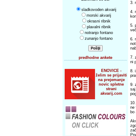
3. 
sladkovoden akvarij
4. 
morski akvarij
kom
okrasni ribnik
5. 
plavalni ribnik
več
notranjo fontano
zunanjo fontano
6. 
not
nab
7. 
predhodne ankete
ni 
ENOVICE -
8. 
želim se prijaviti
pra
na prejemanje
novic spletne
9. 
strani
saj
akvarij.com
pog
10.
ne 
bo 
Akv
zgo
za
Prv