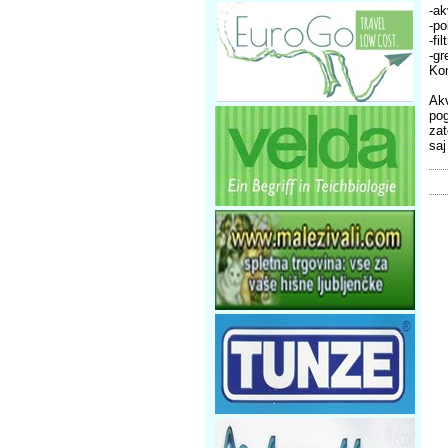
-ak
-po
-fi
-gr
Kom
Akv
pog
zat
saj