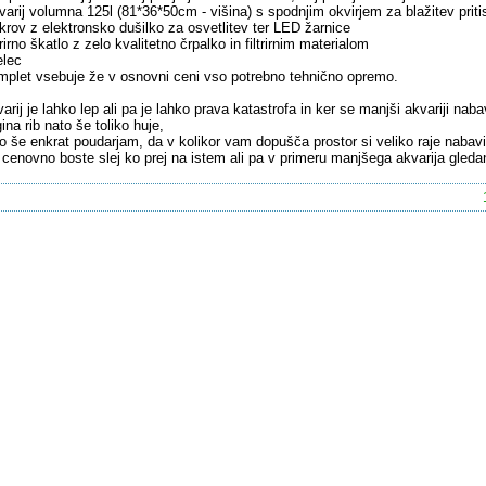
varij volumna 125l (81*36*50cm - višina) s spodnjim okvirjem za blažitev priti
krov z elektronsko dušilko za osvetlitev ter LED žarnice
ltrirno škatlo z zelo kvalitetno črpalko in filtrirnim materialom
elec
plet vsebuje že v osnovni ceni vso potrebno tehnično opremo.
arij je lahko lep ali pa je lahko prava katastrofa in ker se manjši akvariji nab
ina rib nato še toliko huje,
o še enkrat poudarjam, da v kolikor vam dopušča prostor si veliko raje nabavit
 cenovno boste slej ko prej na istem ali pa v primeru manjšega akvarija gled