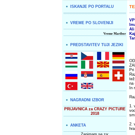
ISKANJE PO PORTALU
TE
VP
VREME PO SLOVENIJI
Im
Ali
Ka
Vreme Maribor
Ta
PREDSTAVITEV TUJI JEZIKI
OD
ZA
Pri
Raz
tež
na 
In 
Raz
NAGRADNI IZBOR
1. 
PRIJAVNICA za CRAZY PICTURE
vod
2018
smr
2. 
ANKETA
hra
Zanimam se za: