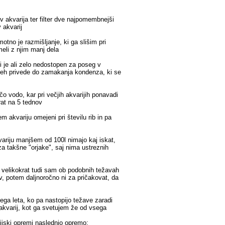
tev akvarija ter filter dve najpomembnejši
 akvarij
tno je razmišljanje, ki ga slišim pri
imeli z njim manj dela
i je ali zelo nedostopen za poseg v
i vseh privede do zamakanja kondenza, ki se
o vodo, kar pri večjih akvarijih ponavadi
rat na 5 tednov
 akvariju omejeni pri številu rib in pa
kvariju manjšem od 100l nimajo kaj iskat,
za takšne "orjake", saj nima ustreznih
in velikokrat tudi sam ob podobnih težavah
v, potem daljnoročno ni za pričakovat, da
ega leta, ko pa nastopijo težave zaradi
o akvarij, kot ga svetujem že od vsega
erijski opremi naslednjo opremo: