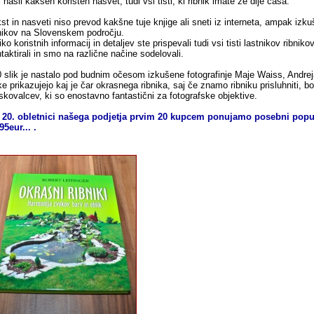
j našli kakšen koristen nasvet, tudi vsi tisti, ki ribnik imate že dlje časa.
st in nasveti niso prevod kakšne tuje knjige ali sneti iz interneta, ampak izku
nikov na Slovenskem področju.
iko koristnih informacij in detaljev ste prispevali tudi vsi tisti lastnikov ribnik
taktirali in smo na različne načine sodelovali.
 slik je nastalo pod budnim očesom izkušene fotografinje Maje Waiss, Andreja
ke prikazujejo kaj je čar okrasnega ribnika, saj če znamo ribniku prisluhniti, bo
skovalcev, ki so enostavno fantastični za fotografske objektive.
 20. obletnici našega podjetja prvim 20 kupcem ponujamo posebni popu
95eur... .