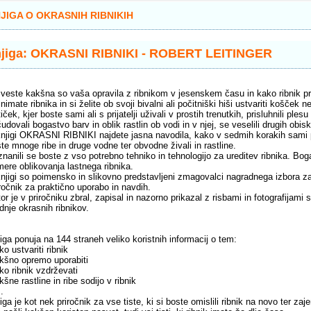
JIGA O OKRASNIH RIBNIKIH
njiga: OKRASNI RIBNIKI - ROBERT LEITINGER
veste kakšna so vaša opravila z ribnikom v jesenskem času in kako ribnik pr
nimate ribnika in si želite ob svoji bivalni ali počitniški hiši ustvariti košček
iček, kjer boste sami ali s prijatelji uživali v prostih trenutkih, prisluhnili ple
udovali bogastvo barv in oblik rastlin ob vodi in v njej, se veselili drugih o
njigi OKRASNI RIBNIKI najdete jasna navodila, kako v sedmih korakih sami po
te mnoge ribe in druge vodne ter obvodne živali in rastline.
nanili se boste z vso potrebno tehniko in tehnologijo za ureditev ribnika. Bog
mere oblikovanja lastnega ribnika.
njigi so poimensko in slikovno predstavljeni zmagovalci nagradnega izbora za 
ročnik za praktično uporabo in navdih.
or je v priročniku zbral, zapisal in nazorno prikazal z risbami in fotografijami
dnje okrasnih ribnikov.
iga ponuja na 144 straneh veliko koristnih informacij o tem:
ko ustvariti ribnik
kšno opremo uporabiti
ko ribnik vzdrževati
kšne rastline in ribe sodijo v ribnik
..
iga je kot nek priročnik za vse tiste, ki si boste omislili ribnik na novo ter za