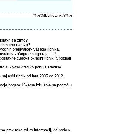
%%%fbLikeLink%%%
ipravit za zimo?
 neokrnjene narave?
su vodnih prebivalcev vašega ribnika,
biskovalcev vašega malega raja …?
stavite čudovit okrasni ribnik. Spoznali
ato slikovno gradivo ponuja številne
najlepši ribnik od leta 2005 do 2012.
 svoje bogate 15-letne izkušnje na področju
jema prav tako toliko informacij, da bodo v