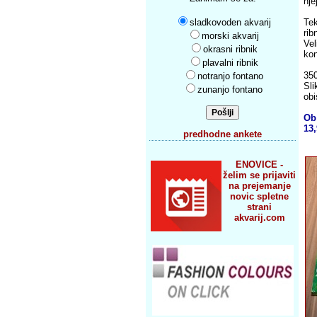
nje
sladkovoden akvarij
Tek
rib
morski akvarij
Vel
okrasni ribnik
kon
plavalni ribnik
350
notranjo fontano
Sli
zunanjo fontano
obi
Ob
13,
predhodne ankete
ENOVICE -
želim se prijaviti
na prejemanje
novic spletne
strani
akvarij.com