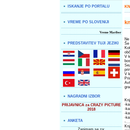
ISKANJE PO PORTALU
KN
k
VREME PO SLOVENIJI
Vreme Maribor
Ne 
PREDSTAVITEV TUJI JEZIKI
Še 
Kot
obč
V k
bos
Sez
pri
V k
Pri
Avt
gra
NAGRADNI IZBOR
Knj
-ka
PRIJAVNICA za CRAZY PICTURE
-ka
2018
-ka
-ka
ANKETA
-...
Knj
Zanimam se za: