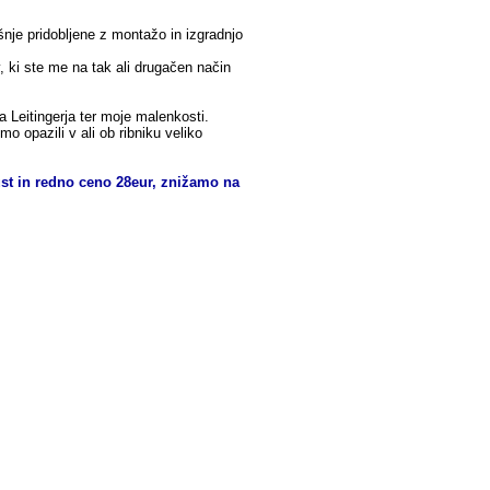
šnje pridobljene z montažo in izgradnjo
ov, ki ste me na tak ali drugačen način
 Leitingerja ter moje malenkosti.
mo opazili v ali ob ribniku veliko
st in redno ceno 28eur, znižamo na