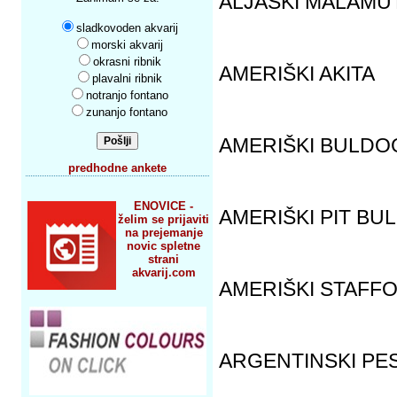
ALJAŠKI MALAMU
sladkovoden akvarij
morski akvarij
okrasni ribnik
AMERIŠKI AKITA
plavalni ribnik
notranjo fontano
zunanjo fontano
AMERIŠKI BULDO
predhodne ankete
ENOVICE -
AMERIŠKI PIT BU
želim se prijaviti
na prejemanje
novic spletne
strani
akvarij.com
AMERIŠKI STAFF
ARGENTINSKI PE