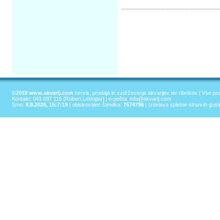
©2018 www.akvarij.com
servis, prodaja in vzdrževanje akvarijev ter ribnikov | Vse pr
Kontakt: 041 697 116 [Robert Leitinger] | e-pošta:
info@akvarij.com
Smo:
8.8.2026, 15:7:19
| obiskovalec številka:
7574796
|
Izdelava spletne strani in gos