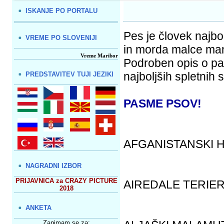
ISKANJE PO PORTALU
Pes je človek najbol
VREME PO SLOVENIJI
in morda malce manj 
Vreme Maribor
Podroben opis o pa
najboljših spletnih
PREDSTAVITEV TUJI JEZIKI
PASME PSOV!
AFGANISTANSKI 
NAGRADNI IZBOR
PRIJAVNICA za CRAZY PICTURE
AIREDALE TERIE
2018
ANKETA
Zanimam se za: