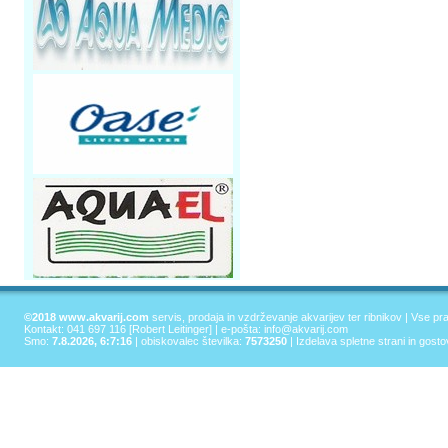
©2018 www.akvarij.com
servis, prodaja in vzdrževanje akvarijev ter ribnikov | Vse pr
Kontakt: 041 697 116 [Robert Leitinger] | e-pošta:
info@akvarij.com
Smo:
7.8.2026, 6:7:16
| obiskovalec številka:
7573250
|
Izdelava spletne strani in gost