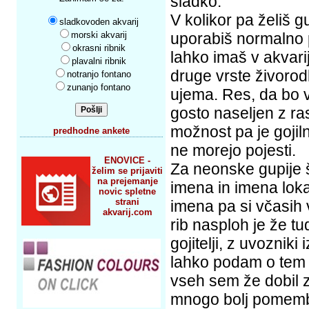
sladko.
V kolikor pa želiš g
sladkovoden akvarij
morski akvarij
uporabiš normalno pi
okrasni ribnik
lahko imaš v akvari
plavalni ribnik
druge vrste živorodk
notranjo fontano
zunanjo fontano
ujema. Res, da bo 
gosto naseljen z ra
možnost pa je gojiln
predhodne ankete
ne morejo pojesti.
ENOVICE -
Za neonske gupije š
želim se prijaviti
na prejemanje
imena in imena loka
novic spletne
strani
imena pa si včasih
akvarij.com
rib nasploh je že t
gojitelji, z uvoznik
lahko podam o tem 
vseh sem že dobil ze
mnogo bolj pomembn