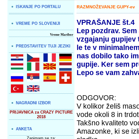
ISKANJE PO PORTALU
RAZMNOŽEVANJE GUPY-ev
VPRAŠANJE št.4
VREME PO SLOVENIJI
Lep pozdrav. Sem 
Vreme Maribor
vzgajanju gupijev 
le te v minimalnem 
PREDSTAVITEV TUJI JEZIKI
nas dobilo tako 
gupije. Ker sem pre
Lepo se vam zahva
ODGOVOR:
NAGRADNI IZBOR
V kolikor želiš mas
PRIJAVNICA za CRAZY PICTURE
vode okoli 8 in trdot
2018
Takšno kvaliteto vode
ANKETA
Amazonke, ki se izl
Zanimam se za: