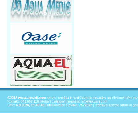
©2018 www.akvarij.com
servis, prodaja in vzdrževanje akvarijev ter ribnikov | Vse pr
Kontakt: 041 697 116 [Robert Leitinger] | e-pošta:
info@akvarij.com
Smo:
6.8.2026, 18:49:43
| obiskovalec številka:
7572822
|
Izdelava spletne strani in go