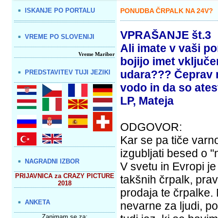
ISKANJE PO PORTALU
PONUDBA ČRPALK NA 24V?
VPRAŠANJE št.3
VREME PO SLOVENIJI
Ali imate v vaši 
Vreme Maribor
bojijo imet vključe
udara??? Čeprav mi
PREDSTAVITEV TUJI JEZIKI
vodo in da so ate
LP, Mateja
ODGOVOR:
Kar se pa tiče varno
izgubljati besed o 
NAGRADNI IZBOR
V svetu in Evropi j
PRIJAVNICA za CRAZY PICTURE
takšnih črpalk, pra
2018
prodaja te črpalke. 
ANKETA
nevarne za ljudi, p
Zanimam se za: