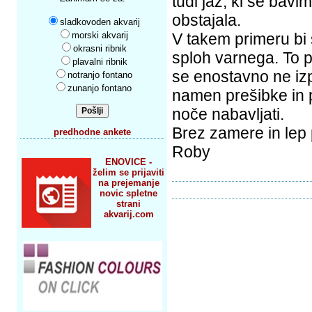
tudi jaz, ki se bavi
obstajala.
sladkovoden akvarij
morski akvarij
V takem primeru bi 
okrasni ribnik
sploh varnega. To 
plavalni ribnik
se enostavno ne izp
notranjo fontano
zunanjo fontano
namen prešibke in pr
noče nabavljati.
Brez zamere in lep
predhodne ankete
Roby
ENOVICE -
želim se prijaviti
na prejemanje
novic spletne
strani
akvarij.com